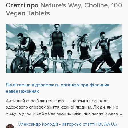
Статті про
Nature's Way, Choline, 100
Vegan Tablets
Які вітаміни підтримають організм при фізичних
навантаженнях
Активний спосіб життя, спорт – незамінні складові
здорового способу життя кожної людини. Люди, які не
можуть уявити себе без важких фізичних навантажень,
повинні піклуватися про свій організм особливо
Олександр Колодій - авторські статті | BCAA.UA
ретельно і збагачувати його відсутніми вітамінами –...