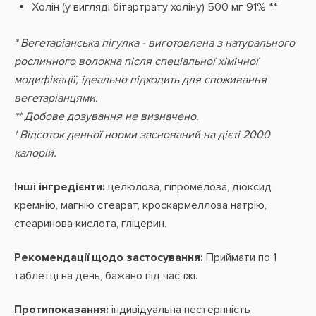
Холін (у вигляді бітартрату холіну) 500 мг 91% **
* Вегетаріанська пігулка - виготовлена з натурального
рослинного волокна після спеціальної хімічної
модифікації, ідеально підходить для споживання
вегетаріанцями.
** Добове дозування не визначено.
† Відсоток денної норми заснований на дієті 2000
калорій.
Інші інгредієнти:
целюлоза, гіпромелоза, діоксид
кремнію, магнію стеарат, кроскармеллоза натрію,
стеаринова кислота, гліцерин.
Рекомендації щодо застосування:
Приймати по 1
таблетці на день, бажано під час їжі.
Протипоказання:
індивідуальна нестерпність