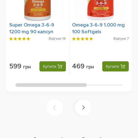
Super Omega 3-6-9
Omega 3-6-9 1,000 mg
K
1200 mg 90 капсул
100 Softgels
m
Відгуки
16
Відгуки
7
599
469
грн
Купити
грн
Купити