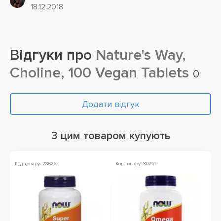
18.12.2018
Відгуки про
Nature's Way,
Choline, 100 Vegan Tablets
0
Додати відгук
З цим товаром купують
Код товару: 28626
Код товару: 30794
Ко