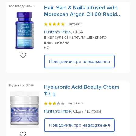
Код товару: 30023
Hair, Skin & Nails infused with
Moroccan Argan Oil 60 Rapid
Release Softgels
Відгуки
1
Puritan's Pride
,
США,
в капсулах | капсули швидкого
вивільнення,
60
Повідомити про надходження
Код товару: 30194
Hyaluronic Acid Beauty Cream
113 g
Відгуки
3
Puritan's Pride
,
США,
113 грам
Повідомити про надходження