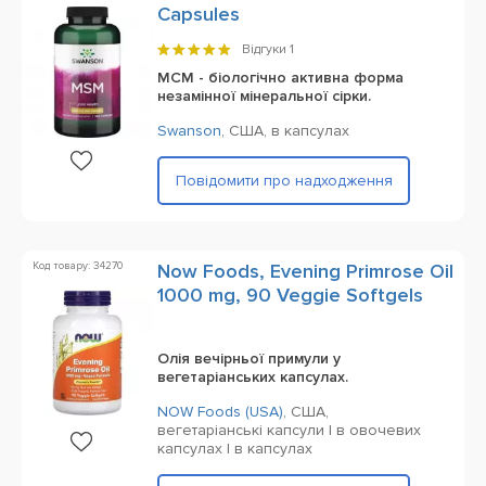
Capsules
Відгуки
1
МСМ - біологічно активна форма
незамінної мінеральної сірки.
Swanson
,
США,
в капсулах
Повідомити про надходження
Код товару: 34270
Now Foods, Evening Primrose Oil
1000 mg, 90 Veggie Softgels
Олія вечірньої примули у
вегетаріанських капсулах.
NOW Foods (USA)
,
США,
вегетаріанські капсули | в овочевих
капсулах | в капсулах