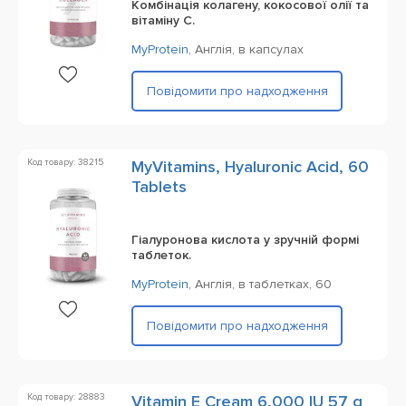
Комбінація колагену, кокосової олії та
вітаміну С.
MyProtein
,
Англія,
в капсулах
Повідомити про надходження
Код товару: 38215
MyVitamins, Hyaluronic Acid, 60
Tablets
Гіалуронова кислота у зручній формі
таблеток.
MyProtein
,
Англія,
в таблетках,
60
Повідомити про надходження
Код товару: 28883
Vitamin E Cream 6,000 IU 57 g