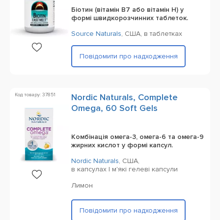
Біотин (вітамін B7 або вітамін H) у
формі швидкорозчинних таблеток.
Source Naturals
,
США,
в таблетках
Повідомити про надходження
Код товару: 37851
Nordic Naturals, Complete
Omega, 60 Soft Gels
Комбінація омега-3, омега-6 та омега-9
жирних кислот у формі капсул.
Nordic Naturals
,
США,
в капсулах | м'які гелеві капсули
Лимон
Повідомити про надходження