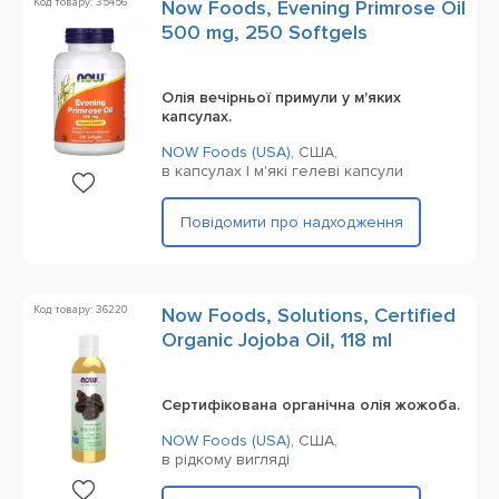
Код товару: 35456
Now Foods, Evening Primrose Oil
500 mg, 250 Softgels
Олія вечірньої примули у м'яких
капсулах.
NOW Foods (USA)
,
США,
в капсулах | м'які гелеві капсули
Повідомити про надходження
Код товару: 36220
Now Foods, Solutions, Certified
Organic Jojoba Oil, 118 ml
Сертифікована органічна олія жожоба.
NOW Foods (USA)
,
США,
в рідкому вигляді