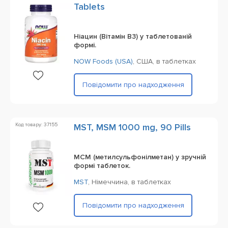
Tablets
Ніацин (Вітамін B3) у таблетованій
формі.
NOW Foods (USA)
,
США,
в таблетках
Повідомити про надходження
Код товару: 37155
MST, MSM 1000 mg, 90 Pills
МСМ (метилсульфонілметан) у зручній
формі таблеток.
MST
,
Німеччина,
в таблетках
Повідомити про надходження