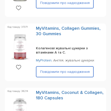
Повідомити про надходження
Код товару: 37371
MyVitamins, Collagen Gummies,
30 Gummies
Колагенові жувальні цукерки з
вітамінами A та C.
MyProtein
,
Англія,
жувальні цукерки
Повідомити про надходження
Код товару: 38214
MyVitamins, Coconut & Collagen,
180 Capsules