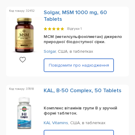
Код товару: 32452
Solgar, MSM 1000 mg, 60
Tablets
Відгуки
1
МСМ (метилсульфонілметан) джерело
природної біодоступної сірки.
Solgar
,
США,
в таблетках
Повідомити про надходження
Код товару: 37818
KAL, B-50 Complex, 50 Tablets
Комплекс вітамінів групи B у зручній
формі таблеток.
KAL Vitamins
,
США,
в таблетках