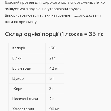
базовий протеїн для широкого кола спортсменів. Легко
змішується з водою, не утворюючи грудок.
Використовуються тільки натуральні підсолоджувачі і
активатори смаку.
Склад однієї порції (1 ложка = 35 г):
Калорії
150
Білки
21 г
Вуглеводи
42 мг
Цукор
5 г
Жири
3 г
Насичені жири
2 г
Холестерин
90 мг