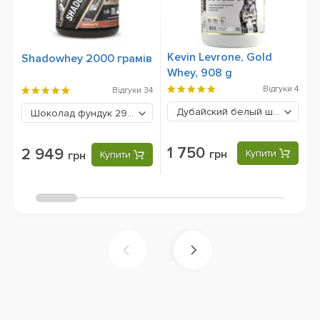
Kevin Levrone, Gold
M
Shadowhey 2000 грамів
Whey, 908 g
9
Відгуки
4
Відгуки
34
Дубайский белый шоколад
1
Шоколад фундук
2949 грн
1 750
2 949
грн
Купити
грн
Купити