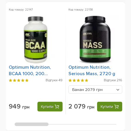
Код товару: 22147
Код товару: 22158
Ко
Ак
Optimum Nutrition,
Optimum Nutrition,
B
BCAA 1000, 200
Serious Mass, 2720 g
Capsules
Відгуки
49
Відгуки
216
Банан
2079 грн
949
2 079
грн
Купити
грн
Купити