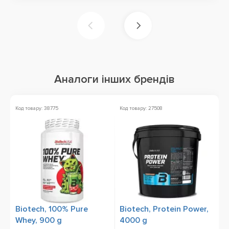
Аналоги інших брендів
Код товару: 38775
Код товару: 27508
Ко
Biotech, 100% Pure
Biotech, Protein Power,
M
Whey, 900 g
4000 g
9