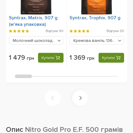
Syntrax, Matrix, 907 g
Syntrax, Trophix, 907 g
B
(м'яка упаковка)
5
Відгуки
90
Відгуки
30
Молочний шоколад
1479 грн
Кремова ваніль
1369 грн
1 479
1 369
грн
Купити
грн
Купити
Опис
Nitro Gold Pro E.F. 500 грамів