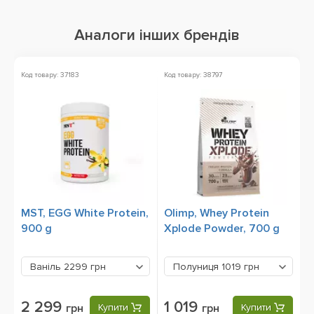
Аналоги інших брендів
Код товару: 37183
Код товару: 38797
Ко
MST, EGG White Protein,
Olimp, Whey Protein
M
900 g
Xplode Powder, 700 g
9
Ваніль
2299 грн
Полуниця
1019 грн
2 299
1 019
грн
Купити
грн
Купити