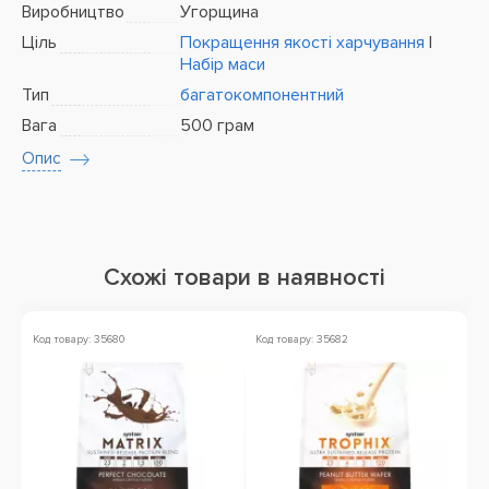
Виробництво
Угорщина
Ціль
Покращення якості харчування
|
Набір маси
Тип
багатокомпонентний
Вага
500 грам
Опис
Схожі товари в наявності
Код товару: 35680
Код товару: 35682
Ко