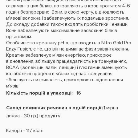
отримані з цих білків, потрапляють в кров протягом 4-6
годин безперервно. Вони, в свою чергу, відновлюють
м'язові волокна і забезпечують їх подальше зростання.
До складу добавки також входять пробіотики і ензими.
Вони забезпечують максимальне засвоєння білків
організмом.
Особливістю креатину рН-х, що входить в Nitro Gold Pro
Enzy Fusion, є те, що він не вимагає фази завантаження.
Креатин забезпечує м'язи енергією, прискорює
відновлення, збільшує працездатність на тренуваннях.
ВСАА (ізолейцин, валін, лейцин) і глютамин зменшують
катаболічні процеси в м'язах під час тренування,
збільшують витривалість, прискорюють відновлення
м'язів.
Кількість порцій в упаковці:
16
Склад поживних речовин в одній порції
(1 мірна
ложка - 30 гр.) продукту:
Калорії - 117 ккал