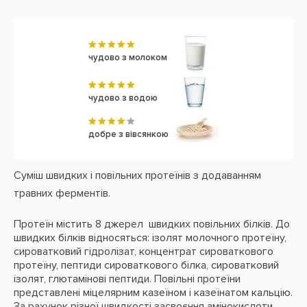
чудово з молоком
чудово з водою
добре з вівсянкою
Суміш швидких і повільних протеїнів з додаванням
травних ферментів.
Протеїн містить 8 джерел швидких повільних білків. До
швидких білків відносяться: ізолят молочного протеїну,
сироватковий гідролізат, концентрат сироваткового
протеїну, пептиди сироваткового білка, сироватковий
ізолят, глютамінові пептиди. Повільні протеїни
представлені міцелярним казеїном і казеїнатом кальцію.
За рахунок різної швидкості засвоєння амінокислоти,