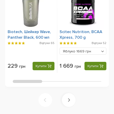
Biotech, Шейкер Wave,
Scitec Nutrition, BCAA
B
Panther Black, 600 мл
Xpress, 700 g
9
Відгуки
65
Відгуки
52
Яблуко
1669 грн
229
1 669
грн
Купити
грн
Купити