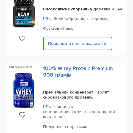
Високоякісна спортивна добавка BCAA.
USN
,
Великобританія,
в порошку
Фруктовий мікс
Повідомити про надходження
Код товару: 26494
100% Whey Protein Premium
908 грамів
Преміальний концентрат і ізолят
сироваткового протеїну.
USN
,
Німеччина,
сироватковий ізолят і сироватковий
концентрат
Полуниця з вершками