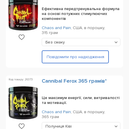
Ефективна передтренувальна формула
на основі потужних стимулюючих
компонентів
Chaos and Pain
,
США,
в порошку,
315 грам
Без смаку
Повідомити про надходження
Код товару: 26373
Cannibal Ferox 365 грамів*
Це максимум енергії, сили, витривалості
та мотивації.
Chaos and Pain
,
США,
в порошку,
365 грам
Полуниця Ківі