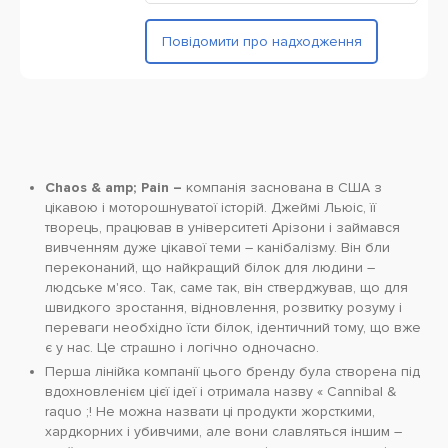
Повідомити про надходження
Chaos & amp; Pain –
компанія заснована в США з
цікавою і моторошнуватої історій. Джеймі Льюіс, її
творець, працював в університеті Арізони і займався
вивченням дуже цікавої теми – канібалізму. Він бли
переконаний, що найкращий білок для людини –
людське м'ясо. Так, саме так, він стверджував, що для
швидкого зростання, відновлення, розвитку розуму і
переваги необхідно їсти білок, ідентичний тому, що вже
є у нас. Це страшно і логічно одночасно.
Перша лінійка компанії цього бренду була створена під
вдохновленієм цієї ідеї і отримала назву « Cannibal &
raquo ;! Не можна назвати ці продукти жорсткими,
хардкорних і убивчими, але вони славляться іншим –