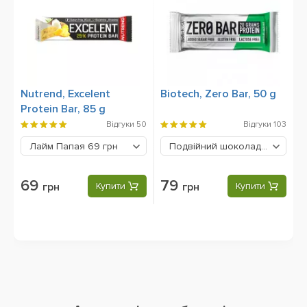
Nutrend, Excelent
Biotech, Zero Bar, 50 g
Protein Bar, 85 g
Відгуки
50
Відгуки
103
Лайм Папая
69 грн
Подвійний шоколад
79 грн
69
79
грн
Купити
грн
Купити