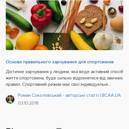
Основи правильного харчування для спортсменів
Дієтичне харчування у людини, яка веде активний спосіб
життя спортсмена, буде сильно відрізнятися від звичних
правил. Спортивний режим має свої індивідуальні
особливості в залежності від тяжкості фізичних
Роман Соколовський - авторські статті | BCAA.UA
навантажень і високої напруги в процесі занять.
03.10.2018
Правильне,...