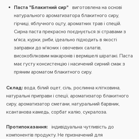
Паста "Блакитний сир"
виготовлена ​​на основі
натурального ароматизатора блакитного сиру,
гірчиці, яблучного оцту, ароматних трав і спецій.
Сирна паста прекрасно поєднується зі стравами з
м'яса, курки, риби, ідеально підходить в якості
заправки до м'ясних і овочевих салатів,
високобілковим макаронів і вермішелі шіратакі. Паста
має густу консистенцію і насичений сирний смак з
пряним ароматом блакитного сиру.
Склад:
вода, білий оцет, сіль, рослинна клітковина,
натуральні приправи і спеції, ароматизатор блакитного
сиру, ароматизатор сметани, натуральний барвник,
ксантанова камедь, сорбат калію, сукралоза.
Протипоказання:
індивідуальна
чутливість до
компонентів продукту. Не призначений для