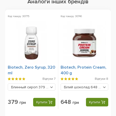
Аналоги інших брендів
Код товару: 30775
Код товару: 30740
Ко
Biotech, Zero Syrup, 320
Biotech, Protein Cream,
B
ml
400 g
P
Відгуки
7
Відгуки
8
Блинный сироп
379 грн
Білий шоколад
648 грн
379
648
грн
Купити
грн
Купити