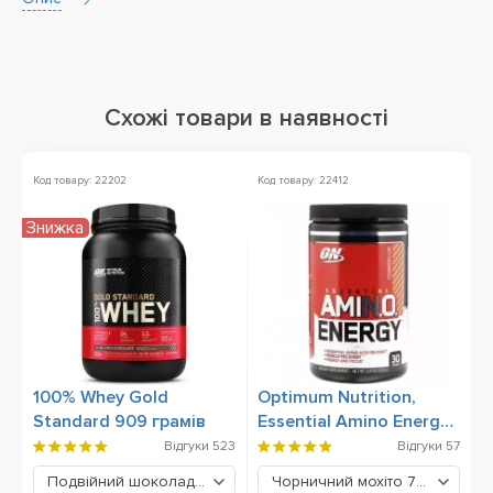
Схожі товари в наявності
Код товару: 22202
Код товару: 22412
Ко
Знижка
Хі
100% Whey Gold
Optimum Nutrition,
B
Standard 909 грамів
Essential Amino Energy,
270 грам
Відгуки
523
Відгуки
57
Подвійний шоколад
2039 грн
Чорничний мохіто
779 грн