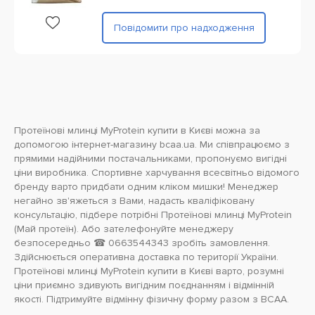
Повідомити про надходження
Протеїнові млинці MyProtein купити в Києві можна за
допомогою інтернет-магазину bcaa.ua. Ми співпрацюємо з
прямими надійними постачальниками, пропонуємо вигідні
ціни виробника. Спортивне харчування всесвітньо відомого
бренду варто придбати одним кліком мишки! Менеджер
негайно зв'яжеться з Вами, надасть кваліфіковану
консультацію, підбере потрібні Протеїнові млинці MyProtein
(Май протеїн). Або зателефонуйте менеджеру
безпосередньо ☎ 0663544343 зробіть замовлення.
Здійснюється оперативна доставка по території України.
Протеїнові млинці MyProtein купити в Києві варто, розумні
ціни приємно здивують вигідним поєднанням і відмінній
якості. Підтримуйте відмінну фізичну форму разом з BCAA.