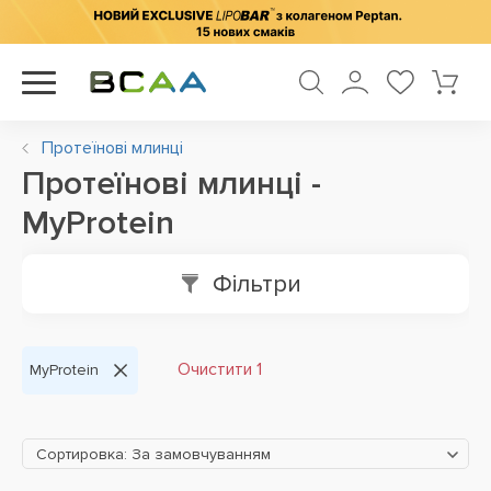
Протеїнові млинці
Протеїнові млинці -
MyProtein
Фільтри
Очистити 1
MyProtein
Сортировка: За замовчуванням