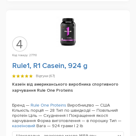
4
Код товару: 27710
Rule1, R1 Casein, 924 g
Відгуки (
67
)
Казеїн від американського виробника спортивного
харчування Rule One Proteins
Бренд —
Rule One Proteins
Виробництво — США
Кількість порцій — 28
Тип по швидкодії — Повільний
протеїн
Ціль — Схуднення | Покращення якості
харчування
Форма виготовлення — в порошку
Тип —
казеїновий
Вага — 924 грами | 2 lb
Шоколадно - арахісове масло
1659 грн