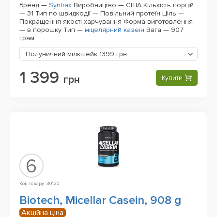
Бренд —
Syntrax
Виробництво — США
Кількість порцій
— 31
Тип по швидкодії — Повільний протеїн
Ціль —
Покращення якості харчування
Форма виготовлення
— в порошку
Тип —
міцелярний казеїн
Вага — 907
грам
Полуничний мілкшейк
1399 грн
1 399
грн
Купити
6
Код товару: 30120
Biotech, Micellar Casein, 908 g
Акційна ціна