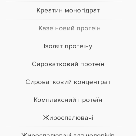
Креатин моногідрат
Казеїновий протеїн
Ізолят протеїну
Сироватковий протеїн
Сироватковий концентрат
Комплексний протеїн
Жироспалювачі
Жироспалювачі для чоловіків