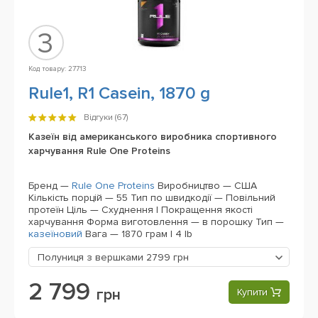
3
Код товару: 27713
Rule1, R1 Casein, 1870 g
Відгуки (
67
)
Казеїн від американського виробника спортивного
харчування Rule One Proteins
Бренд —
Rule One Proteins
Виробництво — США
Кількість порцій — 55
Тип по швидкодії — Повільний
протеїн
Ціль — Схуднення | Покращення якості
харчування
Форма виготовлення — в порошку
Тип —
казеїновий
Вага — 1870 грам | 4 lb
Полуниця з вершками
2799 грн
2 799
грн
Купити