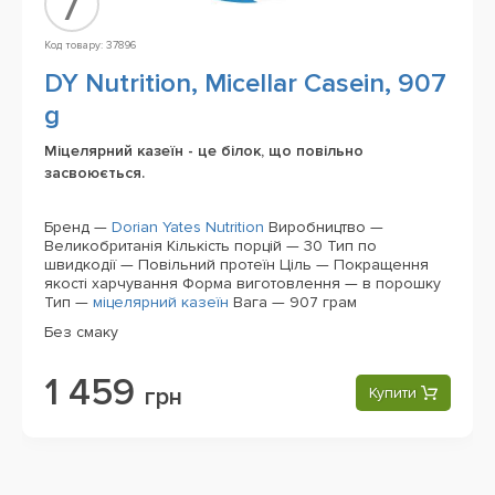
7
Код товару: 37896
DY Nutrition, Micellar Casein, 907
g
Міцелярний казеїн - це білок, що повільно
засвоюється.
Бренд —
Dorian Yates Nutrition
Виробництво —
Великобританія
Кількість порцій — 30
Тип по
швидкодії — Повільний протеїн
Ціль — Покращення
якості харчування
Форма виготовлення — в порошку
Тип —
міцелярний казеїн
Вага — 907 грам
Без смаку
1 459
грн
Купити