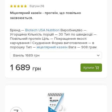
Відгуки (
14
)
Міцелярний казеїн - протеїн, що повільно
засвоюється.
Бренд —
Biotech USA Nutrition
Виробництво —
Угорщина
Кількість порцій — 30
Тип по швидкодії —
Повільний протеїн
Ціль — Покращення якості
харчування | Схуднення
Форма виготовлення — в
порошку
Тип —
міцелярний казеїн
Вага — 908 грам
Ваніль
1689 грн
1 689
грн
Купити