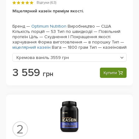
Відгуки (
63
)
Міцелярний казеїн преміум якості.
Бренд —
Optimum Nutrition
Виробництво — США
Кількість порцій — 53
Тип по швидкодії — Повільний
протеїн
Ціль — Схуднення | Покращення якості
харчування
Форма виготовлення — в порошку
Тип —
міцелярний казеїн
Вага — 1800 грам
Тип — казеїновий
Кремова ваніль
3559 грн
3 559
грн
Купити
2