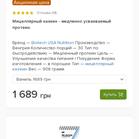
Акционная цена
Отзывы (
14
)
Мицеллярный казеин - медленно усваиваемый
протеин.
Бренд —
Biotech USA Nutrition
Производство —
Венгрия
Количество порций — 30
Тип по
быстродействию — Медленный протеин
Цель —
Улучшение качества питания | Похудение
Форма
изготовления — в порошке
Тип —
мицеллярный
казеин
Вес — 908 грамм
Ваниль
1689 грн
1 689
грн
Купить