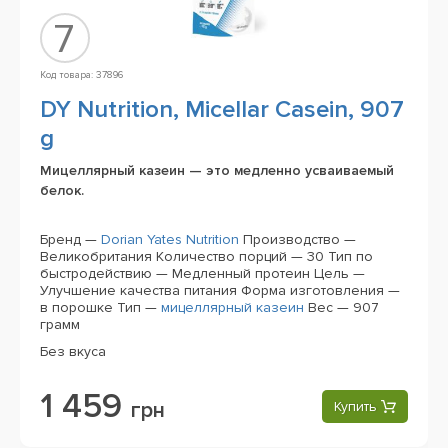
7
Код товара: 37896
DY Nutrition, Micellar Casein, 907
g
Мицеллярный казеин — это медленно усваиваемый
белок.
Бренд —
Dorian Yates Nutrition
Производство —
Великобритания
Количество порций — 30
Тип по
быстродействию — Медленный протеин
Цель —
Улучшение качества питания
Форма изготовления —
в порошке
Тип —
мицеллярный казеин
Вес — 907
грамм
Без вкуса
1 459
грн
Купить