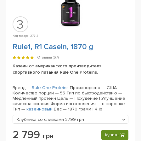
3
Код товара: 27713
Rule1, R1 Casein, 1870 g
Отзывы (
67
)
Казеин от американского производителя
спортивного питания Rule One Proteins.
Бренд —
Rule One Proteins
Производство — США
Количество порций — 55
Тип по быстродействию —
Медленный протеин
Цель — Похудение | Улучшение
качества питания
Форма изготовления — в порошке
Тип —
казеиновый
Вес — 1870 грамм | 4 lb
Клубника со сливками
2799 грн
2 799
грн
Купить