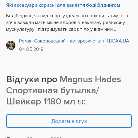
Які аксесуари корисні для заняття бодібілдингом
Бодібілдинг, як вид спорту ідеально підходить тим, хто
хоче завжди мати міцне здоров'я, накачану рельєфну
мускулатуру і підтримувати своє тіло у відмінній
спортивній формі. Бодібілдеру потрібні щоденні
Роман Соколовський - авторські статті | BCAA.UA
тренування, а також спеціальне харчування з
04.05.2018
підвищеним вмістом...
Відгуки про
Magnus Hades
Спортивная бутылка/
Шейкер 1180 мл
50
Додати відгук