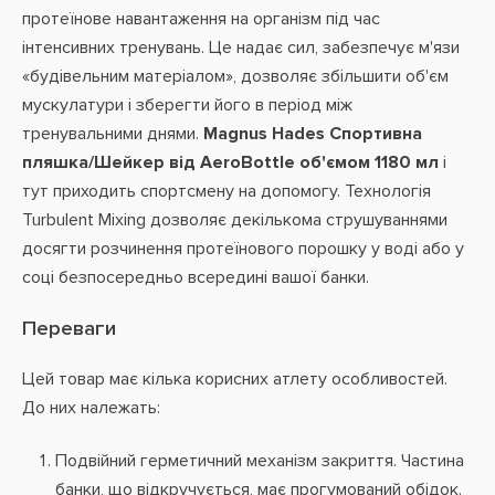
протеїнове навантаження на організм під час
інтенсивних тренувань. Це надає сил, забезпечує м'язи
«будівельним матеріалом», дозволяє збільшити об'єм
мускулатури і зберегти його в період між
тренувальними днями.
Magnus Hades Спортивна
пляшка/Шейкер від AeroBottle об'ємом 1180 мл
і
тут приходить спортсмену на допомогу. Технологія
Turbulent Mixing дозволяє декількома струшуваннями
досягти розчинення протеїнового порошку у воді або у
соці безпосередньо всередині вашої банки.
Переваги
Цей товар має кілька корисних атлету особливостей.
До них належать:
Подвійний герметичний механізм закриття. Частина
банки, що відкручується, має прогумований обідок.