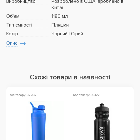
Виробництво
Розроблено в США, зроблено в
Китаї
Об'єм
1180 мл
Тип ємності
Пляшки
Колір
Чорний | Сірий
Опис
Схожі товари в наявності
Код товару: 32266
Код товару: 36322
Ко