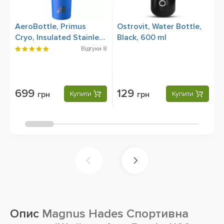
AeroBottle, Primus
Ostrovit, Water Bottle,
S
Cryo, Insulated Stainless
Black, 600 ml
B
Steel, Artic Sea,
м
Відгуки
8
Спортивная бутылка,
Шейкер 760 мл
699
129
грн
Купити
грн
Купити
Опис
Magnus Hades Спортивна