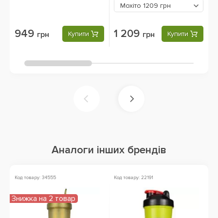
Мохіто
1209 грн
949
1 209
грн
Купити
грн
Купити
Аналоги інших брендів
Код товару: 34555
Код товару: 22191
К
Знижка на 2 товар