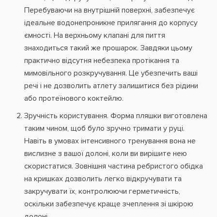
Перебуваючи на внутрішній поверхні, забезпечує
ідеальне водонепроникне прилягання до корпусу
ємності. На верхньому клапані для пиття
знаходиться такий же прошарок. Завдяки цьому
практично відсутня небезпека протікання та
мимовільного розкручування. Це убезпечить ваші
речі і не дозволить атлету залишитися без рідини
або протеїнового коктейлю.
Зручність користування. Форма пляшки виготовлена
таким чином, щоб було зручно тримати у руці.
Навіть в умовах інтенсивного тренування вона не
вислизне з вашої долоні, коли ви вирішите нею
скористатися. Зовнішня частина ребристого обідка
на кришках дозволить легко відкручувати та
закручувати їх, контролюючи герметичність,
оскільки забезпечує краще зчеплення зі шкірою
долоні.