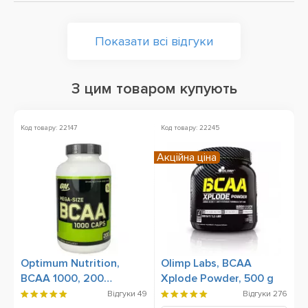
Показати всі відгуки
З цим товаром купують
Код товару: 22147
Код товару: 22245
Ко
Акційна ціна
Optimum Nutrition,
Olimp Labs, BCAA
O
BCAA 1000, 200
Xplode Powder, 500 g
O
Capsules
Відгуки
49
Відгуки
276