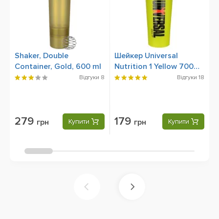
Shaker, Double
Шейкер Universal
B
Container, Gold, 600 ml
Nutrition 1 Yellow 700
6
мл
м
Відгуки
8
Відгуки
18
279
179
грн
Купити
грн
Купити