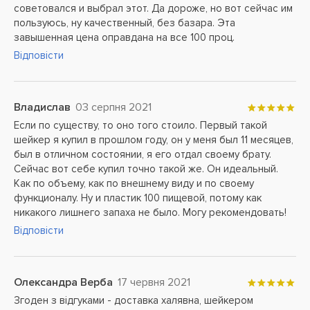
советовался и выбрал этот. Да дороже, но вот сейчас им
пользуюсь, ну качественный, без базара. Эта
завышенная цена оправдана на все 100 проц.
Відповісти
Владислав
03 серпня 2021
Если по существу, то оно того стоило. Первый такой
шейкер я купил в прошлом году, он у меня был 11 месяцев,
был в отличном состоянии, я его отдал своему брату.
Сейчас вот себе купил точно такой же. Он идеальный.
Как по объему, как по внешнему виду и по своему
функционалу. Ну и пластик 100 пищевой, потому как
никакого лишнего запаха не было. Могу рекомендовать!
Відповісти
Олександра Верба
17 червня 2021
Згоден з відгуками - доставка халявна, шейкером