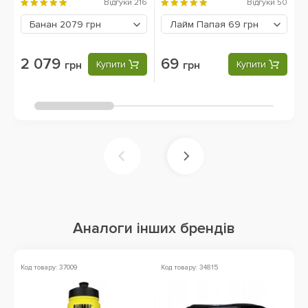
P
Відгуки
216
Відгуки
50
Банан
2079 грн
Лайм Папая
69 грн
2 079
69
грн
Купити
грн
Купити
Аналоги інших брендів
Код товару: 37009
Код товару: 34815
Ко