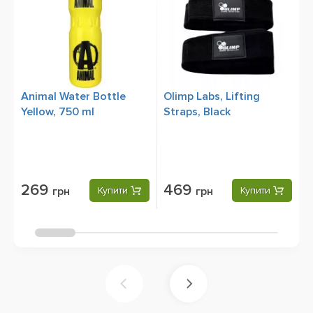
Animal Water Bottle
Olimp Labs, Lifting
Ш
Yellow, 750 ml
Straps, Black
M
Ч
269
469
грн
Купити
грн
Купити