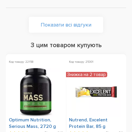
Показати всі відгуки
З цим товаром купують
Код товару: 22158
Код товару: 25301
Ко
Знижка на 2 товар
Ак
Optimum Nutrition,
Nutrend, Excelent
U
Serious Mass, 2720 g
Protein Bar, 85 g
P