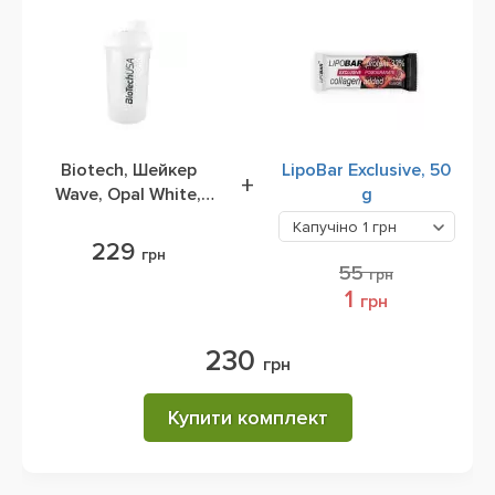
Biotech, Шейкер
LipoBar Exclusive, 50
+
Wave, Opal White,
g
600 мл
Капучіно
1 грн
229
грн
55
грн
1
грн
230
грн
Купити комплект