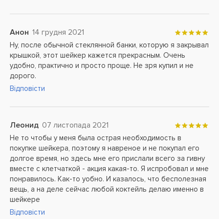
Анон
14 грудня 2021
Ну, после обычной стеклянной банки, которую я закрывал
крышкой, этот шейкер кажется прекрасным. Очень
удобно, практично и просто проще. Не зря купил и не
дорого.
Відповісти
Леонид
07 листопада 2021
Не то чтобы у меня была острая необходимость в
покупке шейкера, поэтому я навреное и не покупал его
долгое время, но здесь мне его прислали всего за гивну
вместе с клетчаткой - акция какая-то. Я испробовал и мне
понравилось. Как-то уобно. И казалось, что бесполезная
вещь, а на деле сейчас любой коктейль делаю именно в
шейкере
Відповісти