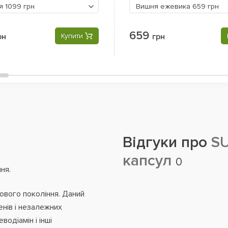
ця
1099 грн
Вишня ежевика
659 грн
659
рн
Купити
грн
Відгуки про
SU
капсул
0
ня.
ового покоління. Даний
енів і незалежних
водіамін і інші