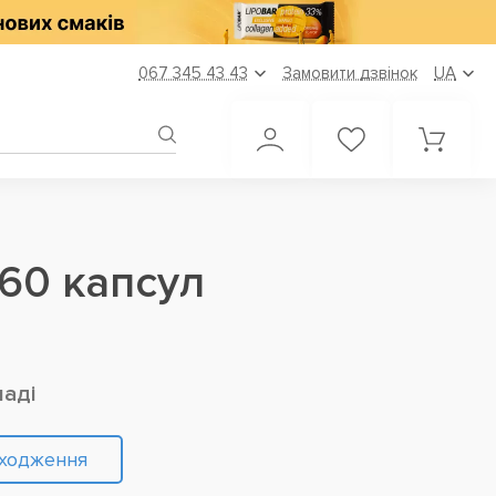
067 345 43 43
Замовити дзвінок
UA
60 капсул
ладі
дходження