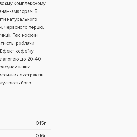
своєму комплексному
менам-аматорам. В
нти натурального
ї, червоного перцю,
кції. Так, кофеїн
тність, роблячи
. Ефект кофеїну
ає апогею до 20-40
рахунок інших
ослинних екстрактів.
имулюють його
0.15г
0,16г