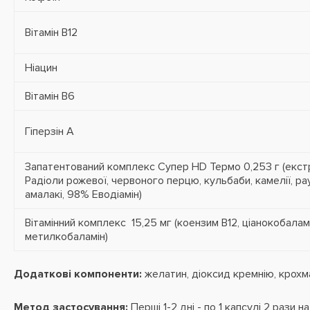
Вітамін В12
Ніацин
Вітамін В6
Гіперзін А
Запатентований комплекс Супер HD Термо 0,253 г (екст
Радіоли рожевої, червоного перцю, кульбаби, камелії, р
амалакі, 98% Еводіамін)
Вітамінний комплекс 15,25 мг (коензим В12, ціанокобаламін
метилкобаламін)
Додаткові компоненти:
желатин, діоксид кремнію, крохм
Метод застосування:
Перші 1-2 дні - по 1 капсулі 2 рази на