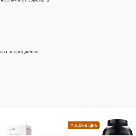
ня сонячних променів, в
без попередження.
Акційна ціна