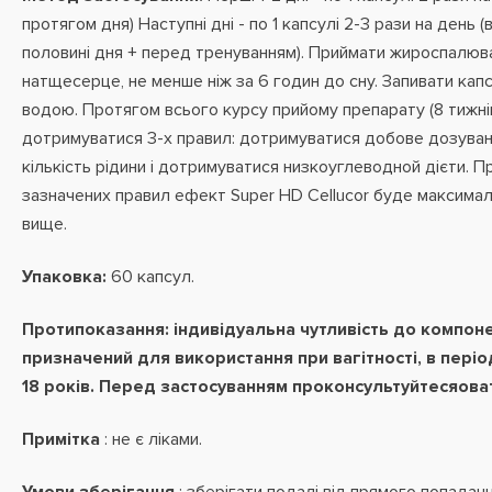
протягом дня) Наступні дні - по 1 капсулі 2-3 рази на день (в
половині дня + перед тренуванням). Приймати жироспалю
натщесерце, не менше ніж за 6 годин до сну. Запивати кап
водою. Протягом всього курсу прийому препарату (8 тижні
дотримуватися 3-х правил: дотримуватися добове дозуван
кількість рідини і дотримуватися низкоуглеводной дієти. П
зазначених правил ефект Super HD Cellucor буде максимальн
вище.
Упаковка:
60 капсул.
Протипоказання: індивідуальна
чутливість до компоне
призначений для використання при вагітності, в період
18 років. Перед застосуванням проконсультуйтесяоват
Примітка
: не є ліками.