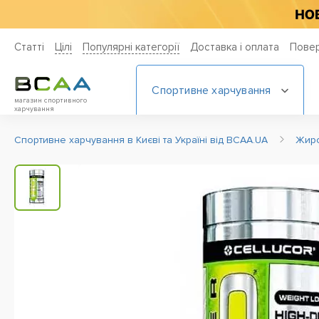
Статті
Цiлi
Популярні категорії
Доставка і оплата
Повер
Спортивне харчування
магазин спортивного
харчування
Спортивне харчування в Києві та Україні від BCAA.UA
Жир