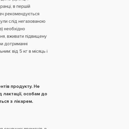
ранці, в першій
вач рекомендується
сули слід негазованою
в) необхідно
ня, вживати підвищену
ри дотриманні
им: від 5 кг в місяць і
нтів продукту. Не
 лактації,
особам до
ься з лікарем.