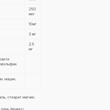
250
мкг
10мг
3 мг
2,5
мг
ракти
аувольфии,
, ніацин,
аль, стеарат магнію.
 день (вранці і