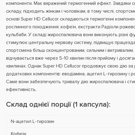
компоненти. Має виражений термогенний ефект. Завдяки 
складу, підходить жінкам і чоловікам, в тому числі, спортс
основі Super HD Cellucor складаються термогенні компоне
рослинного походження: кофеїн, екстракти Радіоли рожево
кульбаби. У складі жироспалювача вони виконують різні фун
стимулює центральну нервову систему, підвищує працезда
спортсмена більш сконцентрованим, сильним і витривалим
відчувається вже через 5-10 хвилин після прийому і досяг
хвилинах. Однак Super HD Cellucor продовжує свою дію за 
додаткових компонентів: еводіаміна, ацетил L-тирозину і р
Саме вони забезпечують тривалу дію жироспалювача і ст
ефективність.
Склад однієї порції (1 капсула):
N-ацетил L-тирозин
Кофеїн