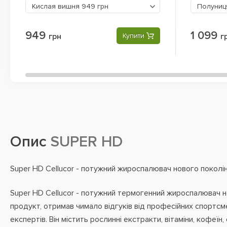
Кислая вишня
949 грн
Полуни
949
1 099
грн
Купити
г
Опис
SUPER HD
Super HD Cellucor - потужний жироспалювач нового поколін
Super HD Cellucor - потужний термогенний жироспалювач н
продукт, отримав чимало відгуків від професійних спортсм
експертів. Він містить рослинні екстракти, вітаміни, кофеїн, е