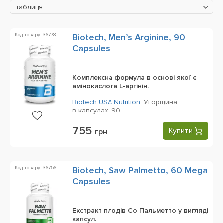
таблиця
Код товару: 36778
Biotech, Men’s Arginine, 90
Capsules
Комплексна формула в основі якої є
амінокислота L-аргінін.
Biotech USA Nutrition
,
Угорщина,
в капсулах,
90
755
Купити
грн
Код товару: 36756
Biotech, Saw Palmetto, 60 Mega
Capsules
Екстракт плодів Со Пальметто у вигляді
капсул.