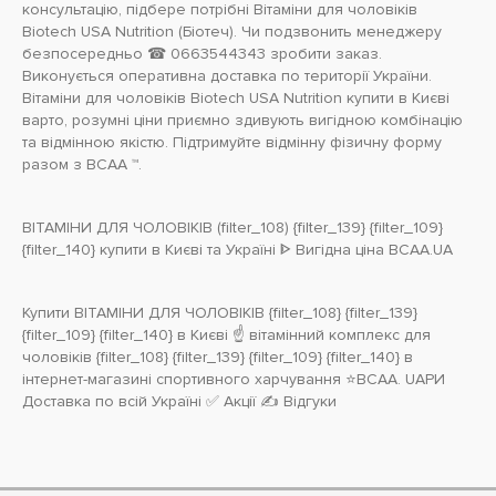
консультацію, підбере потрібні Вітаміни для чоловіків
Biotech USA Nutrition (Біотеч). Чи подзвонить менеджеру
безпосередньо ☎ 0663544343 зробити заказ.
Виконується оперативна доставка по території України.
Вітаміни для чоловіків Biotech USA Nutrition купити в Києві
варто, розумні ціни приємно здивують вигідною комбінацію
та відмінною якістю. Підтримуйте відмінну фізичну форму
разом з BCAA ™.
ВІТАМІНИ ДЛЯ ЧОЛОВІКІВ (filter_108) {filter_139} {filter_109}
{filter_140} купити в Києві та Україні ᐈ Вигідна ціна BCAA.UA
Купити ВІТАМІНИ ДЛЯ ЧОЛОВІКІВ {filter_108} {filter_139}
{filter_109} {filter_140} в Києві ☝ вітамінний комплекс для
чоловіків {filter_108} {filter_139} {filter_109} {filter_140} в
інтернет-магазині спортивного харчування ⭐BCAA. UAРИ
Доставка по всій Україні ✅ Акції ✍ Відгуки