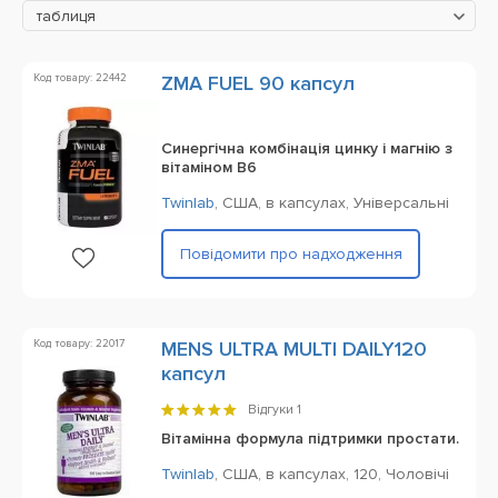
таблиця
Код товару: 22442
ZMA FUEL 90 капсул
Cинергічна комбінація цинку і магнію з
вітаміном В6
Twinlab
,
США,
в капсулах,
Універсальні
Повідомити про надходження
Код товару: 22017
MENS ULTRA MULTI DAILY120
капсул
Відгуки
1
Вітамінна формула підтримки простати.
Twinlab
,
США,
в капсулах,
120,
Чоловічі