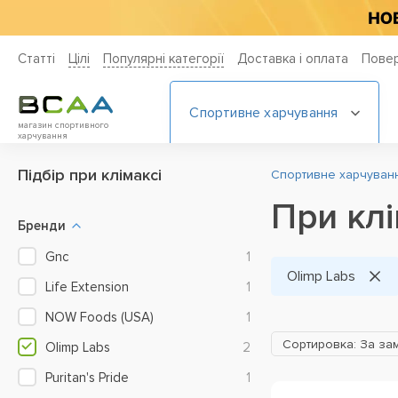
Статті
Цiлi
Популярні категорії
Доставка і оплата
Повер
Спортивне харчування
магазин спортивного
харчування
Підбір при клімаксі
Спортивне харчування
При клі
Бренди
Gnc
1
Olimp Labs
Life Extension
1
NOW Foods (USA)
1
Сортировка: За за
Olimp Labs
2
Puritan's Pride
1