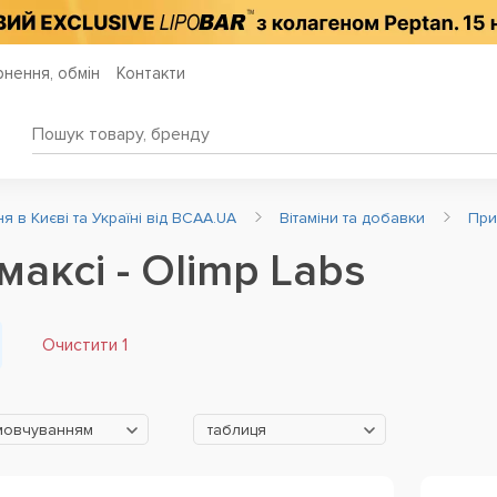
нення, обмін
Контакти
 в Києві та Україні від BCAA.UA
Вітаміни та добавки
При
максі - Olimp Labs
Очистити 1
мовчуванням
таблиця