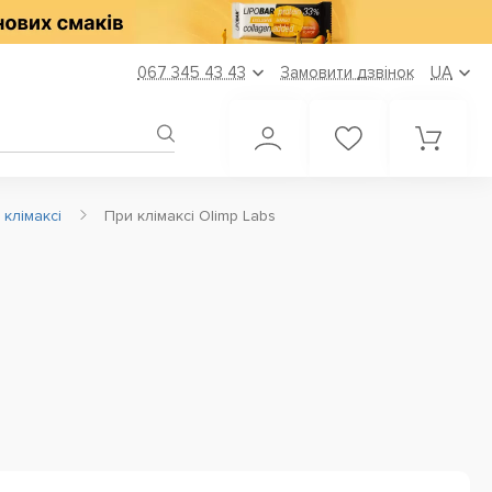
067 345 43 43
Замовити дзвінок
UA
 клімаксі
При клімаксі Olimp Labs