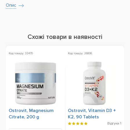
Опис
Схожі товари в наявності
Код товару: 33470
Код товару: 26806
Ко
Ostrovit, Magnesium
Ostrovit, Vitamin D3 +
O
Citrate, 200 g
K2, 90 Tablets
M
T
Відгуки
1