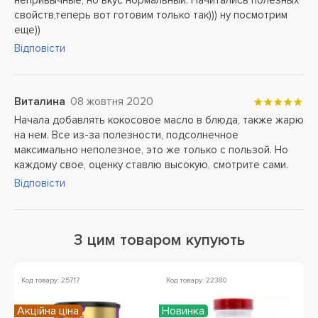
непривычные, но вкус нормальный. Начитались полезных
свойств,теперь вот готовим только так))) ну посмотрим
еще))
Відповісти
Виталина
08 жовтня 2020
Начала добавлять кокосовое масло в блюда, также жарю
на нем. Все из-за полезности, подсолнечное
максимально неполезное, это же только с пользой. Но
каждому свое, оценку ставлю высокую, смотрите сами.
Відповісти
З цим товаром купують
Код товару: 25717
Код товару: 22380
Ко
Акційна ціна
Новинка