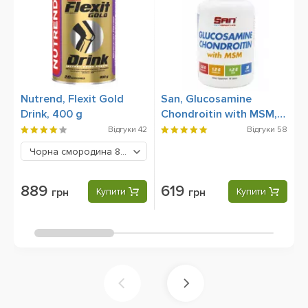
Nutrend, Flexit Gold
San, Glucosamine
B
Drink, 400 g
Chondroitin with MSM,
90 Tablets
Відгуки
42
Відгуки
58
Чорна смородина
889 грн
889
619
грн
Купити
грн
Купити