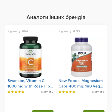
Аналоги інших брендів
Код товару: 31692
Код товару: 28595
Ко
Swanson, Vitamin C
Now Foods, Magnesium
N
1000 mg with Rose Hips
Caps 400 mg, 180 Veg
A
(Вітамін С, Шипшина),
Capsules
S
Відгуки
2
Відгуки
3
90 Сapsules