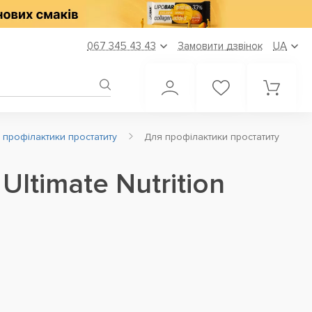
067 345 43 43
Замовити дзвінок
UA
 профілактики простатиту
Для профілактики простатиту
ltimate Nutrition