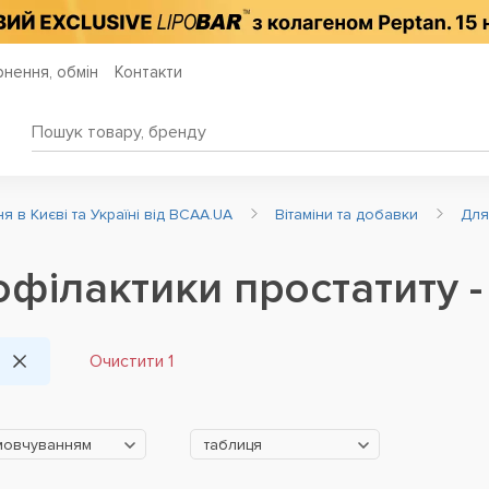
нення, обмін
Контакти
 в Києві та Україні від BCAA.UA
Вітаміни та добавки
Для
філактики простатиту - U
Очистити 1
мовчуванням
таблиця