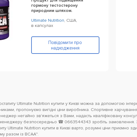
Продукт для підвищення
гормону тестостерону
природним шляхом.
Ultimate Nutrition
,
США,
в капсулах
Повідомити про
надходження
статиту Ultimate Nutrition купити у Києві можна за допомогою інте
никами, пропонуємо вигідні ціни виробника. Спортивне харчуванн
еджер негайно зв'яжеться з Вами, надасть кваліфіковану консульт
менеджеру безпосередньо ☎ 0663544343 зробіть замовлення. Зді
ту Ultimate Nutrition купити в Києві варто, розумні ціни приємно з
му разом із BCAA™.