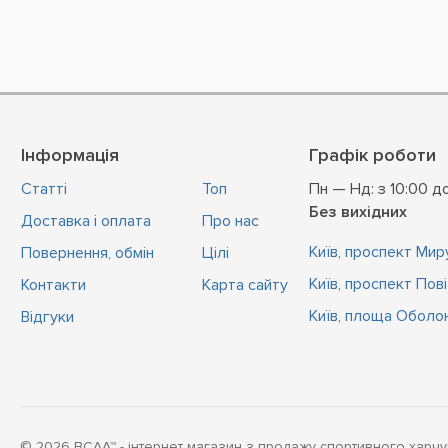
Інформація
Графік роботи
Статті
Топ
Пн — Нд: з 10:00 д
Без вихідних
Доставка і оплата
Про нас
Київ, проспект Миру
Повернення, обмін
Цiлi
Київ, проспект Пов
Контакти
Карта сайту
Київ, площа Оболон
Відгуки
© 2026 BCAA™ - інтернет магазин з продажу спортивного харчу