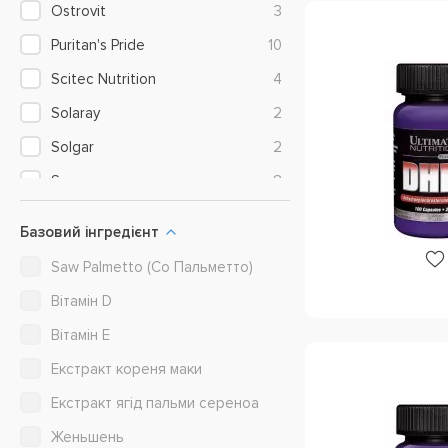
Ostrovit
3
Puritan's Pride
10
Scitec Nutrition
4
Solaray
2
Solgar
2
Swanson
8
Ultimate Nutrition
4
Базовий інгредієнт
VP Lab Nutrition
2
Saw Palmetto (Со Пальметто)
Вітамін D
Вітамін E
Екстракт кореня маки
Екстракт ягід пальми сереноа
Женьшень