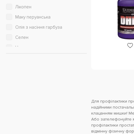
Лікопен
Маку перуанська
Олія з насіння гарбуза
Селен
Цинк
Для профілактики про
надійними постачаль
клацанням мишки! Мен
Або зателефонуйте 
профілактики простати
відмінну фізичну фор