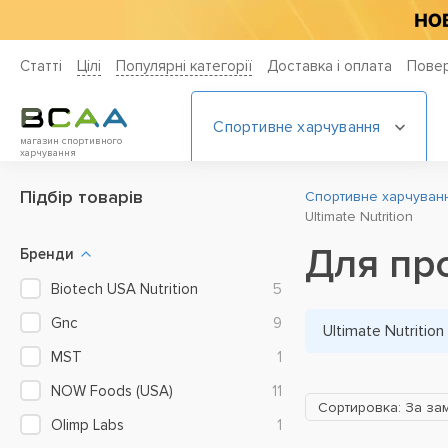
Статті
Цiлi
Популярні категорії
Доставка і оплата
Повер
Спортивне харчування
магазин спортивного
харчування
Підбір товарів
Спортивне харчування
Ultimate Nutrition
Для про
Бренди
Biotech USA Nutrition
5
Gnc
9
Ultimate Nutrition
MST
1
NOW Foods (USA)
11
Сортировка: За за
Olimp Labs
1