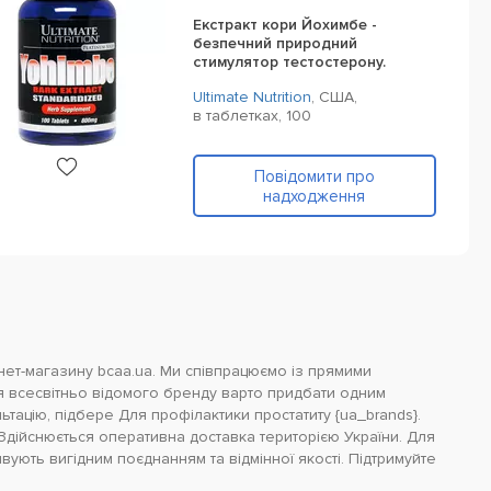
Екстракт кори Йохимбе -
безпечний природний
стимулятор тестостерону.
Ultimate Nutrition
,
США,
в таблетках,
100
Повідомити про
надходження
рнет-магазину bcaa.ua. Ми співпрацюємо із прямими
я всесвітньо відомого бренду варто придбати одним
ацію, підбере Для профілактики простатиту {ua_brands}.
йснюється оперативна доставка територією України. Для
дивують вигідним поєднанням та відмінної якості. Підтримуйте