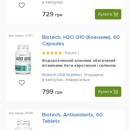
в капсулах
729
Купити
грн
Код товару: 23571
Biotech, H2O Q10 (Коензим), 60
Capsules
Відгуки
1
Водорозчинний коензим, збагачений
вітамінами бета-каротином і селеном.
Biotech USA Nutrition
,
Угорщина,
в капсулах,
Універсальні
799
Купити
грн
Код товару: 34349
Biotech, Antioxidants, 60
Tablets