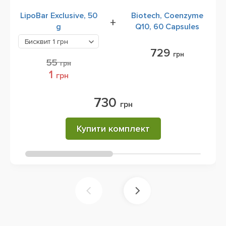
LipoBar Exclusive, 50
Biotech, Coenzyme
+
g
Q10, 60 Capsules
Бисквит
1 грн
729
грн
55
грн
1
грн
730
грн
Купити комплект