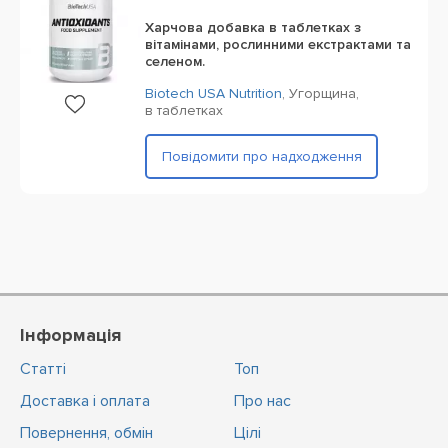
Харчова добавка в таблетках з
вітамінами, рослинними екстрактами та
селеном.
Biotech USA Nutrition
,
Угорщина,
в таблетках
Повідомити про надходження
Інформація
Статті
Топ
Доставка і оплата
Про нас
Повернення, обмін
Цiлi