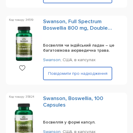
Код товару: 34519
Swanson, Full Spectrum
Boswellia 800 mg, Double
Strength, 60 Capsules
Босвеллія чи індійський ладан – це
багатовікова аюрведична трава.
Swanson
,
США,
в капсулах
Повідомити про надходження
Код товару: 35824
Swanson, Boswellia, 100
Сapsules
Босвеллія у формі капсул.
Swanson
,
США,
в капсулах