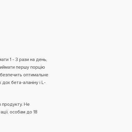
ти 1 - 3 рази на день,
риймати першу порцію
забезпечить оптимальне
х дох бета-аланіну і L-
в продукту. Не
ції,
особам до 18
.