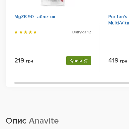
MgZB 90 таблеток
Puritan's 
Multi-Vit
Formula, 
Відгуки
12
219
419
грн
Купити
грн
Опис
Anavite