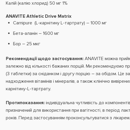
Калій (калію хлорид) 50 мг 1%
ANAVITE Athletic Drive Matrix
Carnipure (L-карнітину L-тартрату) – 1000 мг
Бета-аланін – 1600 мг
Бор – 25 мкг
Рекомендації щодо застосування:
ANAVITE можна прийма
залежно від кількості бажаних порцій. Ми рекомендуємо п
(3 таблетки) за сніданком і другу порцію – за обідом. Це 
надходження вітамінів і мінералів, а також клінічно вивірени
карнітину-L-тартрату.
Протипоказання:
індивідуальна
чутливість до компоненті
призначений для використання при вагітності, в період лакта
років. Перед застосуванням проконсультуватися з лікарем