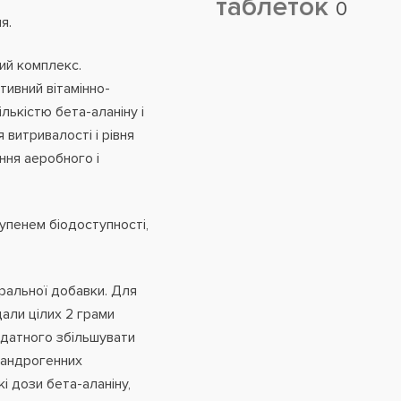
таблеток
0
я.
ний комплекс.
тивний вітамінно-
лькістю бета-аланіну і
 витривалості і рівня
ння аеробного і
тупенем біодоступності,
еральної добавки. Для
дали цілих 2 грами
 здатного збільшувати
ь андрогенних
і дози бета-аланіну,