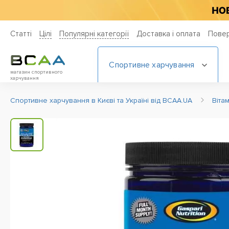
Статті
Цiлi
Популярні категорії
Доставка і оплата
Повер
Спортивне харчування
магазин спортивного
харчування
Спортивне харчування в Києві та Україні від BCAA.UA
Віта