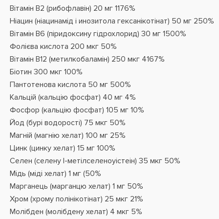
Вітамін В2 (рибофлавін) 20 мг 1176%
Ніацин (ніацинамід і инозитола гексанікотінат) 50 мг 250%
Вітамін В6 (піридоксину гідрохлорид) 30 мг 1500%
Фолієва кислота 200 мкг 50%
Вітамін В12 (метилкобаламін) 250 мкг 4167%
Біотин 300 мкг 100%
Пантотенова кислота 50 мг 500%
Кальцій (кальцію фосфат) 40 мг 4%
Фосфор (кальцію фосфат) 105 мг 10%
Йод (бурі водорості) 75 мкг 50%
Магній (магнію хелат) 100 мг 25%
Цинк (цинку хелат) 15 мг 100%
Селен (селену l-метілселеноуістеін) 35 мкг 50%
Мідь (міді хелат) 1 мг (50%
Марганець (марганцю хелат) 1 мг 50%
Хром (хрому полінікотінат) 25 мкг 21%
Молібден (молібдену хелат) 4 мкг 5%