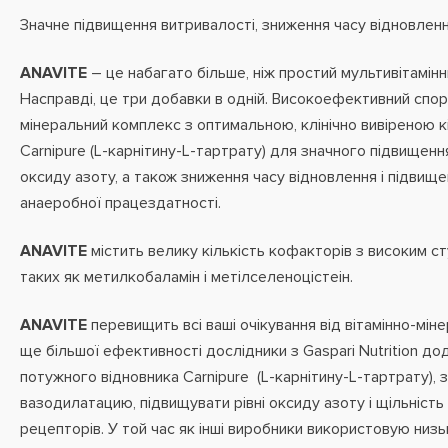
Значне підвищення витривалості, зниження часу відновленн
ANAVITE
– це набагато більше, ніж простий мультивітамін
Насправді, це три добавки в одній. Високоефективний спор
мінеральний комплекс з оптимальною, клінічно вивіреною кі
Carnipure (L-карнітину-L-тартрату) для значного підвищення
оксиду азоту, а також зниження часу відновлення і підвище
анаеробної працездатності.
ANAVITE
містить велику кількість кофакторів з високим с
таких як метилкобаламін і метілселеноцістеін.
ANAVITE
перевищить всі ваші очікування від вітамінно-мін
ще більшої ефективності дослідники з Gaspari Nutrition до
потужного відновника Carnipure (L-карнітину-L-тартрату),
вазодилатацию, підвищувати рівні оксиду азоту і щільніст
рецепторів. У той час як інші виробники використовую низьк