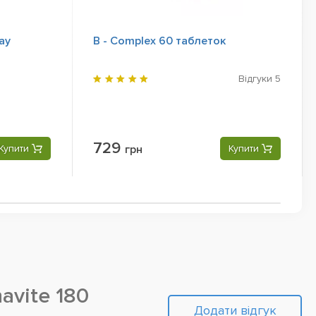
ay
B - Complex 60 таблеток
Відгуки
5
729
Купити
грн
Купити
avite 180
Додати відгук