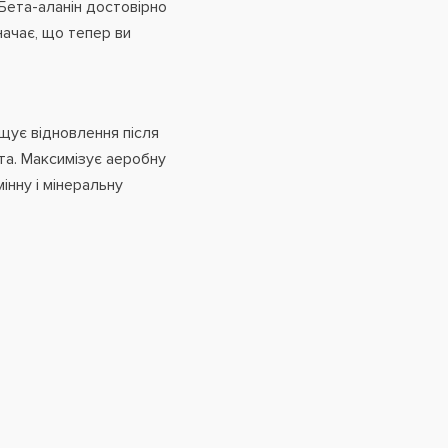
 Бета-аланін достовірно
начає, що тепер ви
ащує відновлення після
ота. Максимізує аеробну
інну і мінеральну