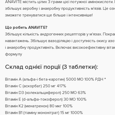
ANAVITE містить цілих 3 грами цієї потужної амінокислоти.
збільшує аеробну і анаеробну продуктивність м'язів. Це оз
зможете тренуватися ще більше і інтенсивніше!
Що робить ANAVITE?
Збільшує кількість андрогенних рецепторів у м'язах. Покр
навантажень. Збільшує вазоділяцію і доступність окису аз
і анаеробну продуктивніть. Включає високоефективну вітам
формулу
Склад однієї порції (3 таблетки):
Вітамін А (альфа-і бета-каротин) 5000 МО 100% РДН *
Вітамін С (аскорбат) 250 мг 417%
Вітамін D3 (холекальциферол) 250 МО 63%
Вітамін Е (d-альфа-токоферол) 30 МО 100%
Вітамін К2 (менатренон) 80 мкг 100%
Вітамін В1 (тіаміну мононітрат) 15 мг 1000%