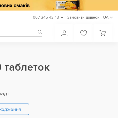
067 345 43 43
Замовити дзвінок
UA
0 таблеток
ладі
дходження