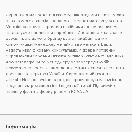
Сироватковий протеїн Ultimate Nutrition купити в Києві можна
за допомогою спеціалізованого інтернет-магазину bcaa.ua.
Ми співпрацюємо з прямими надійними постачальниками,
пропонуємо вигідні ціни виробника. Спортивне харчування
всесвітньо відомого бренду варто придбати одним
кліком
мишки! Менеджер негайно зв'яжеться з Вами,
надасть кваліфіковану консультацію, підбере потрібний
Сироватковий протеїн Ultimate Nutrition (Ультімейт Нутришн).
Або зателефонуйте менеджеру безпосередньо ☎
0663544343 зробіть замовлення. Здійснюється оперативна
доставка по території України. Сироватковий протеїн
Ultimate Nutrition купити варто, він приємно здивує вигідним
поєднанням розумної ціни і відмінної якості. Підтримуйте
відмінну фізичну форму разом з BCAA.UA
Інформація