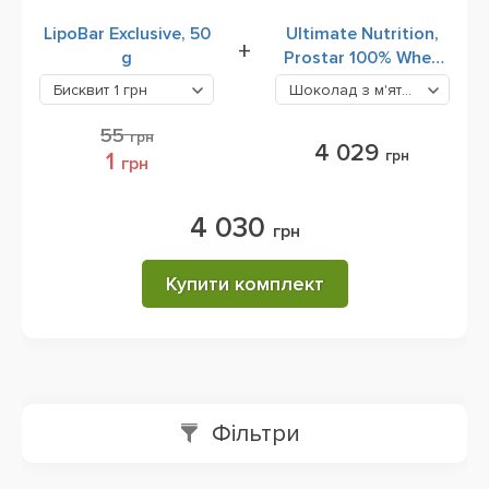
LipoBar Exclusive, 50
Ultimate Nutrition,
+
g
Prostar 100% Whey
Protein, 2390 g
Бисквит
1 грн
Шоколад з м'ятою
4029 гр
55
грн
4 029
грн
1
грн
4 030
грн
Купити комплект
Фільтри