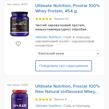
Код товару: 28703
Ultimate Nutrition, Prostar 100%
Whey Protein, 454 g
Відгуки
152
Чистий сироватковий протеїн,
низькотемпературної обробки.
Ultimate Nutrition
,
США,
в порошку,
сироватковий ізолят і сироватковий
концентрат
Ванільний крем
Повідомити про надходження
Код товару: 32859
Ultimate Nutrition, Prostar 100%
Raw Natural Unflavored Whey
Protein, 1000 g
Відгуки
4
Ultimate Nutrition
,
США,
в порошку,