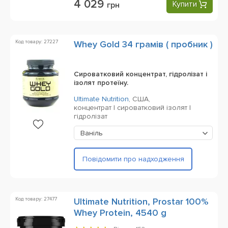
4 029
Купити
грн
Код товару: 27227
Whey Gold 34 грамів ( пробник )
Сироватковий концентрат, гідролізат і
ізолят протеїну.
Ultimate Nutrition
,
США,
концентрат | сироватковий ізолят |
гідролізат
Ваніль
Повідомити про надходження
Код товару: 27477
Ultimate Nutrition, Prostar 100%
Whey Protein, 4540 g