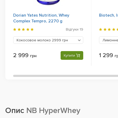
Dorian Yates Nutrition, Whey
Biotech, 
Complex Tempro, 2270 g
Відгуки
19
Кокосовое молоко
2999 грн
Лимонне
2 999
1 299
грн
Купити
г
Опис
NB HyperWhey