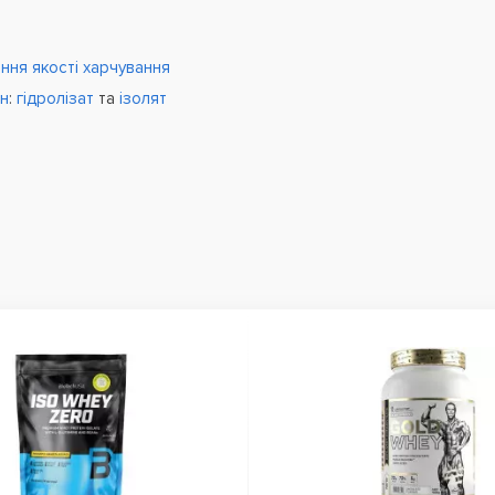
ня якості харчування
їн
:
гідролізат
та
ізолят