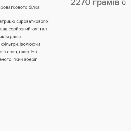
2270 грамів
0
роваткового білка.
матрицю сироваткового
тував серйозний капітал
фільтрація
 фільтри, ізолюючи
естерин, і жир. На
ного, який зберіг