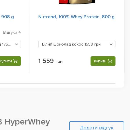
, 908 g
Nutrend, 100% Whey Protein, 800 g
Відгуки
4
д
1750 грн
Білий шоколад кокос
1559 грн
1 559
Купити
грн
Купити
 HyperWhey
Додати відгук