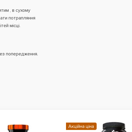
итим , в сухому
кати потрапляння
тей місці.
без попередження.
Акційна ціна