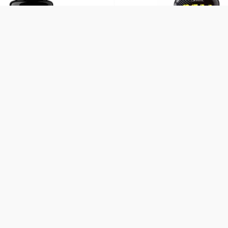
trition, 100% Creatine
Olimp Labs, BCAA Xplode
ate, 500 g
500 g
Відгуки
58
Мохіто
1209 грн
1 209
н
Купити
грн