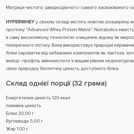
Матриця чистого, швидкодіючого і самого засвоюваного си
HYPERWHEY
у своєму складі містить новітню розширену 
протеїну "Advanced Whey Protein Matrix". Nutrabolics інвес
в саму високоякісну технологію очищення, відому як мікро
поперечного потоку. Вона використовує природні керамічні
білки сироватки від небажаних компонентів як лактоза, хол
виході -профіль амінокислоти з вищим рівнем неденатурова
свою природну біологічну цінність доступного білка.
Склад однієї порції (32 грама)
Енергетична цінність 120 ккал
поживна цінність
Білки 20,00 г
Вуглеводи 5,00 г
Жир 1,00 г