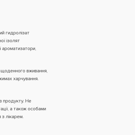
ий гидролізат
ої ізолят
і ароматизатори,
 щоденного вживання,
жимах харчування.
в продукту. Не
ції,
а також особами
 з лікарем.