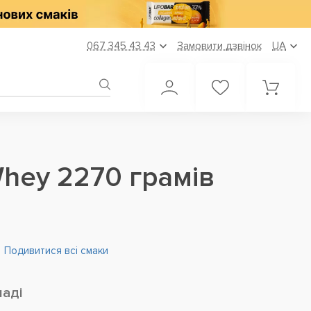
067 345 43 43
Замовити дзвінок
UA
hey 2270 грамів
Подивитися всі смаки
ладі