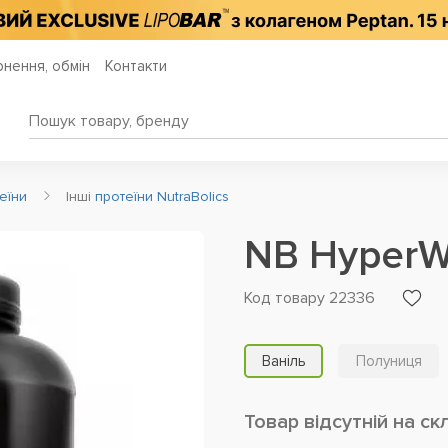
нення, обмін
Контакти
еїни
Інші
протеїни NutraBolics
NB HyperW
Код товару 22336
Ваніль
Полуниця
Товар відсутній на ск