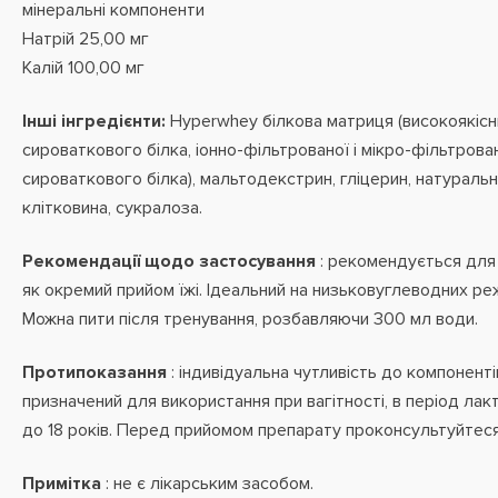
мінеральні компоненти
Натрій 25,00 мг
Калій 100,00 мг
Інші інгредієнти:
Hyperwhey білкова матриця (високоякісн
сироваткового білка, іонно-фільтрованої і мікро-фільтрован
сироваткового білка), мальтодекстрин, гліцерин, натуральн
клітковина, сукралоза.
Рекомендації щодо застосування
: рекомендується для
як окремий прийом їжі. Ідеальний на низьковуглеводних ре
Можна пити після тренування, розбавляючи 300 мл води.
Протипоказання
: індивідуальна
чутливість до компоненті
призначений для використання при вагітності, в період лакта
до 18 років. Перед прийомом препарату проконсультуйтеся
Примітка
: не є лікарським засобом.