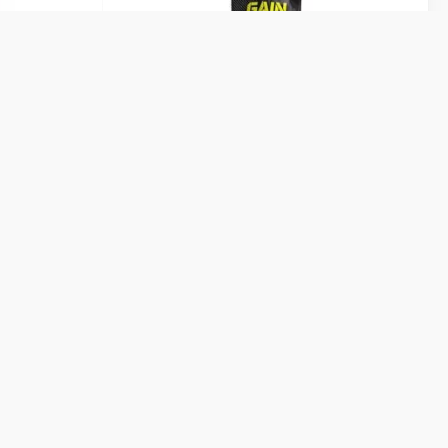
 Powder,
Olimp Labs, Gain Bolic 6000, 1000 g
Відгуки
276
Відгуки
58
Банан
649 грн
649
Купити
грн
Купити