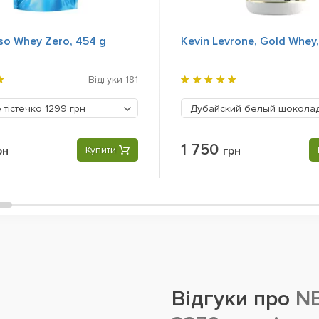
Iso Whey Zero, 454 g
Kevin Levrone, Gold Whey
Відгуки
181
 тістечко
1299 грн
Дубайский белый шокола
1 750
рн
Купити
грн
Відгуки про
NB