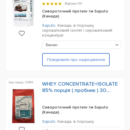
Відгуки
101
Cивороточний протеїн тм Saputo
(Канада).
Saputo
,
Канада,
в порошку,
сироватковий ізолят і сироватковий
концентрат
Банан
Повідомити про надходження
Код товару: 25784
WHEY CONCENTRATE+ISOLATE
85% порція ( пробник ) 30
грамів
Cивороточний протеїн тм Saputo
(Канада).
Saputo
,
Канада,
в порошку