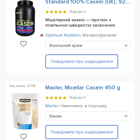
Standard 100% Casein (UK), 924
g
Відгуки
2
Міцелярний казеїн — протеїн з
повільною швидкістю засвоєння.
Optimum Nutrition
,
Великобританія
Ванільний крем
Повідомити про надходження
Код товару: 32746
Maxler, Micellar Casein 450 g
Відгуки
3
Maxler
,
Німеччина,
в порошку
Банан
Повідомити про надходження