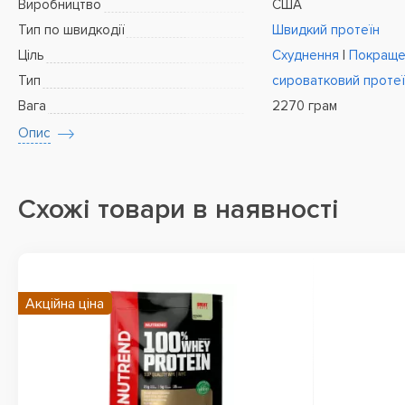
Виробництво
США
Тип по швидкодії
Швидкий протеїн
Ціль
Схуднення
|
Покращен
Тип
сироватковий проте
Вага
2270 грам
Опис
Схожі товари в наявності
Акційна ціна