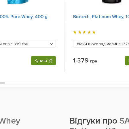
100% Pure Whey, 400 g
Biotech, Platinum Whey, 1
й пиріг
839 грн
Білий шоколад малина
137
1 379
Купити
грн
 Whey
Відгуки про
SA