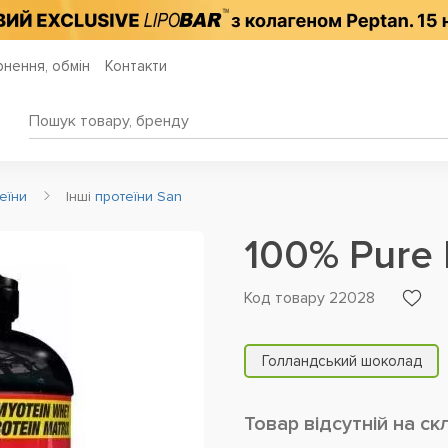
нення, обмін
Контакти
еїни
Інші
протеїни San
100% Pure
Код товару 22028
Голландський шоколад
Товар відсутній на ск