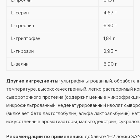
L-пролин
6,19 г
L-серин
4,67 г
L-треонин
6,80 г
L-триптофан
1,84 г
L-тирозин
2,95 г
L-валин
5,90 г
Другие ингредиенты:
ультрафильтрованный, обработанн
температуре, высококачественный, легко растворимый к
сывороточного протеина (содержит ценные микрофракции)
микрофильтрованный, неденатурированный изолят сывор
(включает бета лактоглобулин, альфа лактоальбумин), на
искусственные ароматизаторы, мальтодекстрин, сукралоз
Рекомендации по применению:
добавьте 1–2 ложки SAN