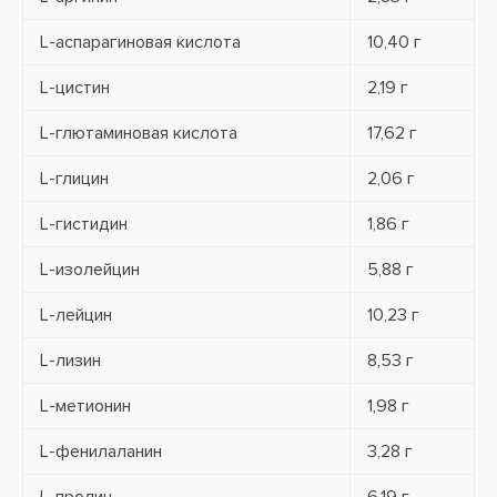
L-аспарагиновая кислота
10,40 г
L-цистин
2,19 г
L-глютаминовая кислота
17,62 г
L-глицин
2,06 г
L-гистидин
1,86 г
L-изолейцин
5,88 г
L-лейцин
10,23 г
L-лизин
8,53 г
L-метионин
1,98 г
L-фенилаланин
3,28 г