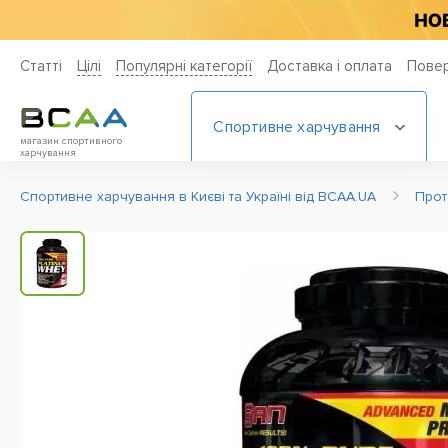
Статті
Цiлi
Популярні категорії
Доставка і оплата
Повер
Спортивне харчування
магазин спортивного
харчування
Спортивне харчування в Києві та Україні від BCAA.UA
Прот