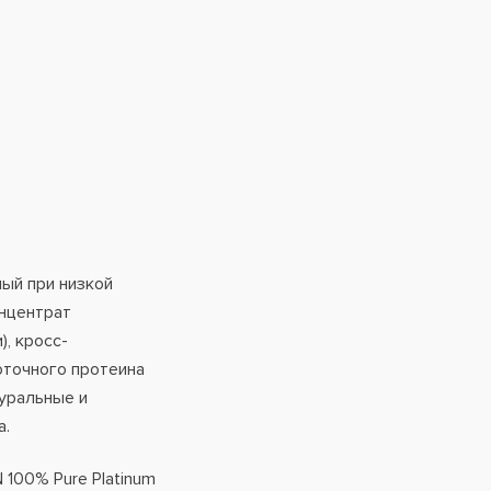
ый при низкой
онцентрат
, кросс-
оточного протеина
туральные и
а.
 100% Pure Platinum