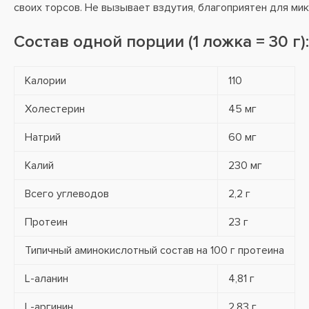
своих торсов. Не вызывает вздутия, благоприятен для м
Состав одной порции (1 ложка = 30 г):
Калории
110
Холестерин
45 мг
Натрий
60 мг
Калий
230 мг
Всего углеводов
2,2 г
Протеин
23 г
Типичный аминокислотный состав на 100 г протеина
L-аланин
4,81 г
L-аргинин
2,83 г