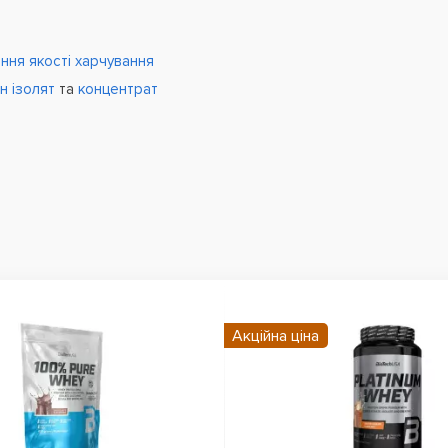
ня якості харчування
їн
ізолят
та
концентрат
Акційна ціна