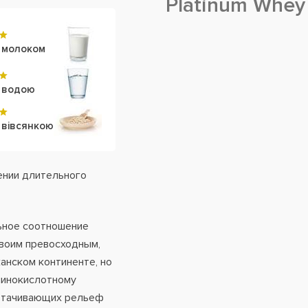
Platinum Whey
 молоком
з водою
 вівсянкою
ении длительного
льное соотношение
своим превосходным,
анском континенте, но
аминокислотному
оттачивающих рельеф