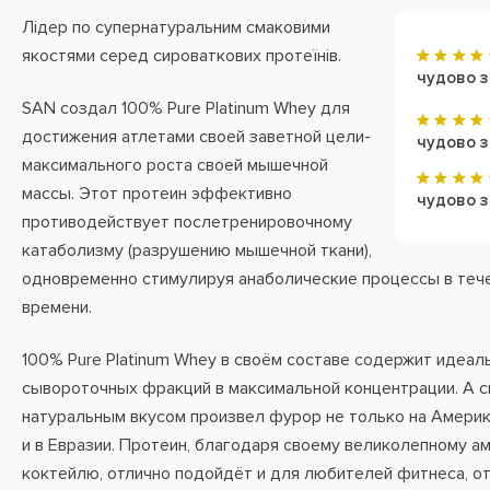
Лідер по супернатуральним смаковими
якостями серед сироваткових протеїнів.
чудово з
SAN создал 100% Pure Platinum Whey для
достижения атлетами своей заветной цели-
чудово 
максимального роста своей мышечной
массы. Этот протеин эффективно
чудово з
противодействует послетренировочному
катаболизму (разрушению мышечной ткани),
одновременно стимулируя анаболические процессы в теч
времени.
100% Pure Platinum Whey в своём составе содержит идеа
сывороточных фракций в максимальной концентрации. А 
натуральным вкусом произвел фурор не только на Америк
и в Евразии. Протеин, благодаря своему великолепному 
коктейлю, отлично подойдёт и для любителей фитнеса, 