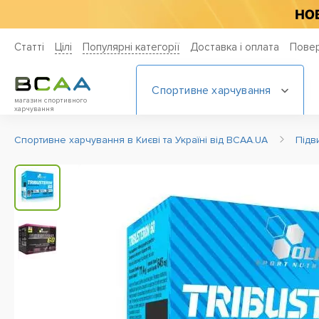
Статті
Цiлi
Популярні категорії
Доставка і оплата
Повер
Спортивне харчування
магазин спортивного
харчування
Спортивне харчування в Києві та Україні від BCAA.UA
Підв