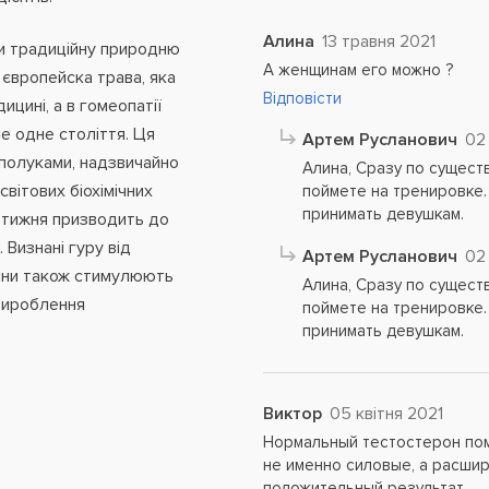
Алина
13 травня 2021
и традиційну природню
А женщинам его можно ?
 європейска трава, яка
Відповісти
цині, а в гомеопатії
не одне століття. Ця
Артем Русланович
02
сполуками, надзвичайно
Алина, Сразу по сущест
вітових біохімічних
поймете на тренировке.
принимать девушкам.
 тижня призводить до
Визнані гуру від
Артем Русланович
02
ніни також стимулюють
Алина, Сразу по сущест
 вироблення
поймете на тренировке.
принимать девушкам.
Виктор
05 квітня 2021
Нормальный тестостерон пом
не именно силовые, а расши
положительный результат.