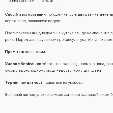
з них сапоніни
300мг
Спосіб застосування:
по одній капсулі два рази на день, 
перед сном, запиваючи водою.
Протипоказання:індивідуальна чутливість до компонентів п
років. Перед застосуванням проконсультуватися з лікарем
Примітка:
не є ліками.
Умови зберігання:
зберігати подалі від прямого попаданн
сухому, прохолодному місці, недоступному для дітей.
Термін придатності:
дивитися на упаковці.
Зовнішній вигляд упаковки може змінюватись виробником 