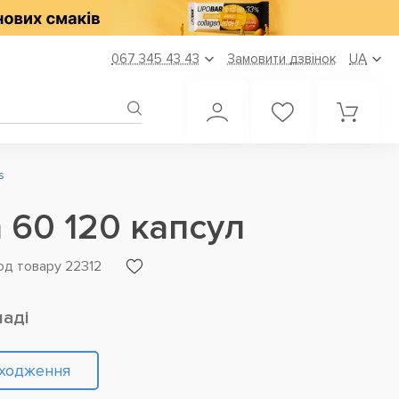
067 345 43 43
Замовити дзвінок
UA
s
n 60 120 капсул
од товару 22312
ладі
дходження