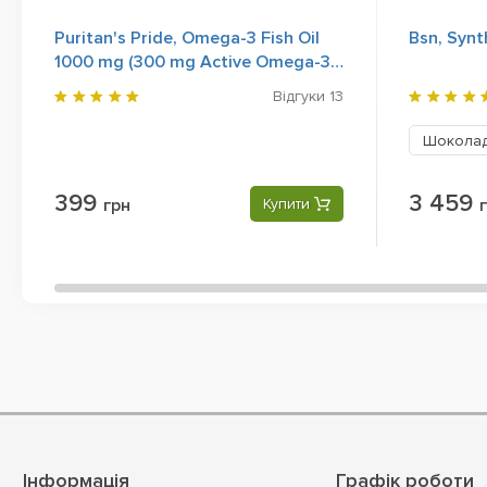
Puritan's Pride, Omega-3 Fish Oil
Bsn, Synt
1000 mg (300 mg Active Omega-3),
100 Rapid Release Softgels
Відгуки
13
Шоколад
399
3 459
грн
Купити
Інформація
Графік роботи