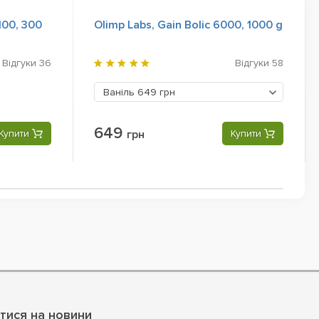
100, 300
Olimp Labs, Gain Bolic 6000, 1000 g
Відгуки
36
Відгуки
58
Ваніль
649 грн
649
Купити
грн
Купити
тися на новини