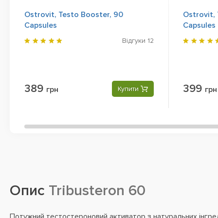
Ostrovit, Testo Booster, 90
Ostrovit,
Capsules
Capsules
Відгуки
12
389
399
грн
Купити
грн
Опис
Tribusteron 60
Потужний тестостероновий активатор з натуральних інгред