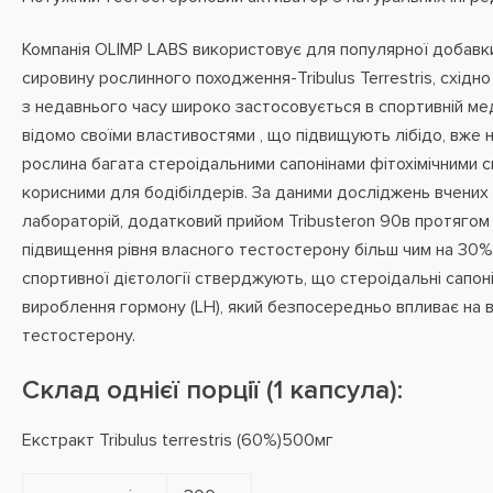
Компанія OLIMP LABS використовує для популярної добавк
сировину рослинного походження-Tribulus Terrestris, східно
з недавнього часу широко застосовується в спортивній меди
відомо своїми
властивостями
, що підвищують лібідо, вже 
рослина багата стероідальними сапонінами фітохімічними 
корисними для бодібілдерів. За даними досліджень вчених с
лабораторій, додатковий прийом Tribusteron 90в протягом
підвищення рівня власного тестостерону більш чим на 30%. 
спортивної дієтології стверджують, що стероідальні сапо
вироблення гормону (LH), який безпосередньо впливає на
тестостерону.
Склад однієї порції (1 капсула):
Екстракт Tribulus terrestris (60%)500мг