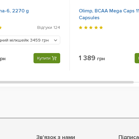
ha-6, 2270 g
Olimp, BCAA Mega Caps 1
Capsules
Відгуки
124
ний мілкшейк
3459 грн
1 389
грн
Купити
грн
Зв'язок з нами
Підписа