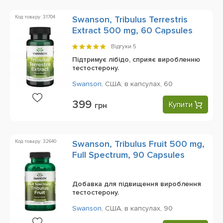
Код товару: 31704
Swanson, Tribulus Terrestris
Extract 500 mg, 60 Capsules
Відгуки
5
Підтримує лібідо, сприяє виробленню
тестостерону.
Swanson
,
США,
в капсулах,
60
399
Купити
грн
Код товару: 32640
Swanson, Tribulus Fruit 500 mg,
Full Spectrum, 90 Capsules
Добавка для підвищення вироблення
тестостерону.
Swanson
,
США,
в капсулах,
90