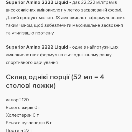
Superior Amino 2222 Liquid
- дає 22,222 міліграмів
високоякісних амінокислот у легко засвоюваній формі.
Даний продукт містить 18 амінокислот, сформульованих
таким чином, щоб забезпечити максимальне засвоєння
та утилізацію протеїну.
Superior Amino 2222 Liquid
- одна з найпотужніших
амінокислотних формул на сьогоднішньому ринку
спортивного харчування.
Склад однієї порції (52 мл = 4
столові ложки)
калорії 120
Всього жирів 0 г
Холестерин 0 г
Всього вуглеводів 6 г
Протеїн 22 г