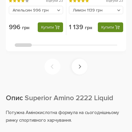
2
Відгуки
23
Відгуки
23
Апельсин
996 грн
Лимон
1139 грн
996
1 139
грн
Купити
грн
Купити
Опис
Superior Amino 2222 Liquid
Потужна Амінокислотна формула на сьогоднішньому
ринку спортивного харчування.