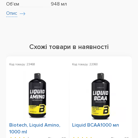
Об'єм
948 мл
Опис
Схожі товари в наявності
Код товару: 23468
Код товару: 22060
Ко
Biotech, Liquid Amino,
Liquid BCAA1000 мл
O
1000 ml
E