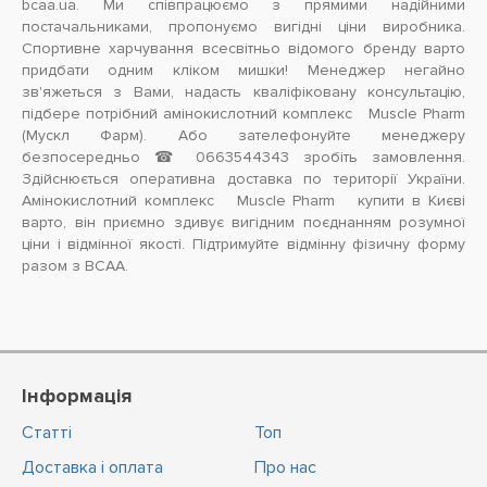
bcaa.ua. Ми співпрацюємо з прямими надійними
постачальниками, пропонуємо вигідні ціни виробника.
Спортивне харчування всесвітньо відомого бренду варто
придбати одним кліком мишки! Менеджер негайно
зв'яжеться з Вами, надасть кваліфіковану консультацію,
підбере потрібний амінокислотний комплекс Muscle Pharm
(Мускл Фарм). Або зателефонуйте менеджеру
безпосередньо ☎ 0663544343 зробіть замовлення.
Здійснюється оперативна доставка по території України.
Амінокислотний комплекс Muscle Pharm купити в Києві
варто, він приємно здивує вигідним поєднанням розумної
ціни і відмінної якості. Підтримуйте відмінну фізичну форму
разом з BCAA.
Інформація
Статті
Топ
Доставка і оплата
Про нас