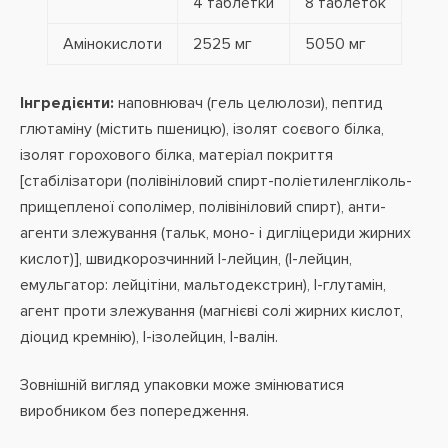
4 таблетки
8 таблеток
Амінокислоти
2525 мг
5050 мг
Інгредієнти:
наповнювач (гель целюлози), пептид
глютаміну (містить пшеницю), ізолят соєвого білка,
ізолят горохового білка, матеріал покриття
[стабілізатори (полівініловий спирт-поліетиленгліколь-
прищепленої сополімер, полівініловий спирт), анти-
агенти злежування (тальк, моно- і дигліцериди жирних
кислот)], швидкорозчинний l-лейцин, (l-лейцин,
емульгатор: лейцітіни, мальтодекстрин), l-глутамін,
агент проти злежування (магнієві солі жирних кислот,
діоцид кремнію), l-ізолейцин, l-валін.
Зовнішній вигляд упаковки може змінюватися
виробником без попередження.