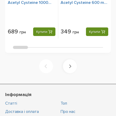
Acetyl Cysteine 1000
Acetyl Cysteine 600 mg,
A
mg, 60 Tablets
30 Tablets
6
689
349
грн
Купити
грн
Купити
Інформація
Статті
Топ
Доставка і оплата
Про нас