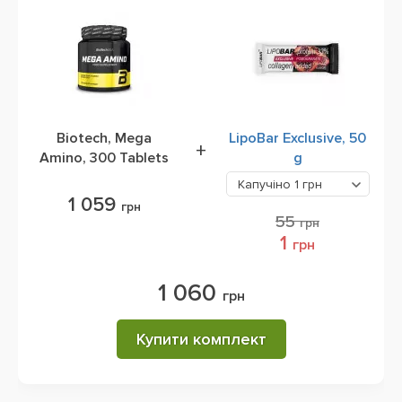
Biotech, Mega
LipoBar Exclusive, 50
+
Amino, 300 Tablets
g
Капучіно
1 грн
1 059
грн
55
грн
1
грн
1 060
грн
Купити комплект