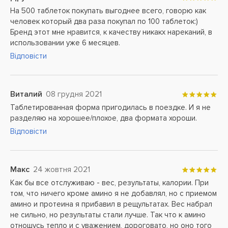
На 500 таблеток покупать выгоднее всего, говорю как
человек который два раза покупал по 100 таблеток:)
Бренд этот мне нравится, к качеству никакх нареканий, в
использовании уже 6 месяцев.
Відповісти
Виталий
08 грудня 2021
Таблетированная форма пригодилась в поездке. И я не
разделяю на хорошее/плохое, два формата хороши.
Відповісти
Макс
24 жовтня 2021
Как бы все отслуживаю - вес, результаты, калории. При
том, что ничего кроме амино я не добавлял, но с приемом
амино и протеина я прибавил в рещультатах. Вес набрал
не сильно, но результаты стали лучше. Так что к амино
отношусь тепло и с уважением, дороговато, но оно того