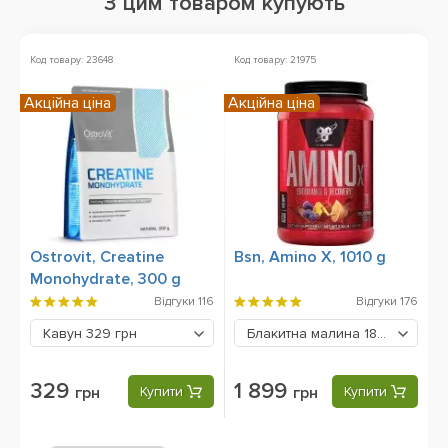
З цим товаром купують
Код товару: 23648
Код товару: 21975
Ко
Акційна ціна
Акційна ціна
Ostrovit, Creatine
Bsn, Amino X, 1010 g
B
Monohydrate, 300 g
9
Відгуки
116
Відгуки
176
Кавун
329 грн
Блакитна малина
1899 грн
329
1 899
грн
Купити
грн
Купити