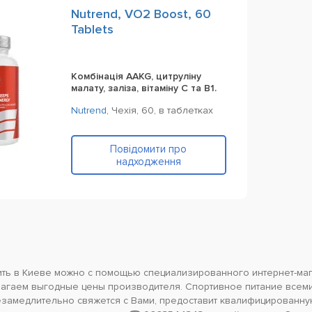
Nutrend, VO2 Boost, 60
Tablets
Комбінація AAKG, цитруліну
малату, заліза, вітаміну C та B1.
Nutrend
,
Чехія,
60,
в таблетках
Повідомити про
надходження
пить в Киеве можно с помощью специализированного интернет-ма
лагаем выгодные цены производителя. Спортивное питание всем
амедлительно свяжется с Вами, предоставит квалифицированную