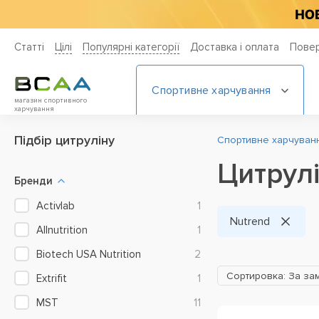
Статті
Цiлi
Популярні категорії
Доставка і оплата
Повер
Спортивне харчування
магазин спортивного
харчування
Підбір цитруліну
Спортивне харчування
Цитрулі
Бренди
Activlab
1
Nutrend
Allnutrition
1
Biotech USA Nutrition
2
Сортировка: За за
Extrifit
1
MST
11