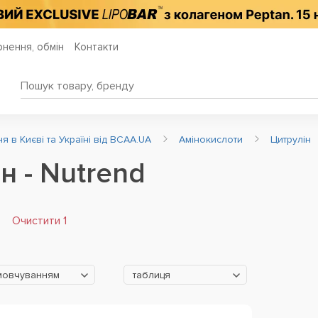
нення, обмін
Контакти
 в Києві та Україні від BCAA.UA
Амінокислоти
Цитрулін
н - Nutrend
Очистити 1
мовчуванням
таблиця