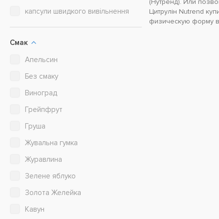
(Нутренд). Или позв
капсули швидкого вивільнення
Цитрулін Nutrend ку
физическую форму в
Смак
Апельсин
Без смаку
Виноград
Грейпфрут
Груша
Жувальна гумка
Журавлина
Зелене яблуко
Золота Желейка
Кавун