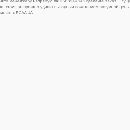
оните менеджеру напрямую ☎ 0663544343 сделайте заказ. Осуще
пить стоит, он приятно удивит выгодным сочетанием разумной цен
месте с BCAA.UA