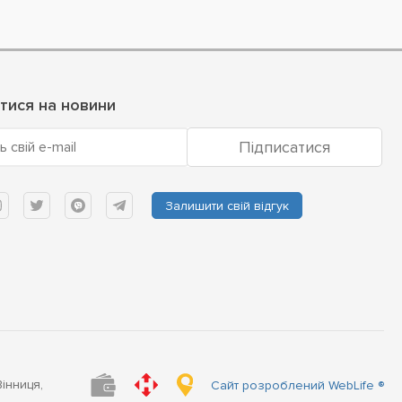
тися на новини
Підписатися
ь свій e-mail
Залишити свій відгук
Вінниця,
Сайт розроблений WebLife ®