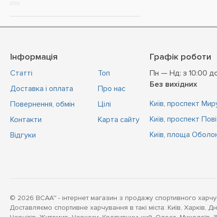
кислые желе
Лайм
Лимон
Інформація
Графік роботи
Лимонад
Малина
Статті
Топ
Пн — Нд: з 10:00 д
Без вихідних
Доставка і оплата
Про нас
Малина та полуниця
Київ, проспект Миру
Повернення, обмін
Цiлi
Манго
Київ, проспект Пов
Контакти
Карта сайту
Манго маракуйя
Київ, площа Оболон
Відгуки
Полуниця
Полуниця лайм
Синя малина
Чернослив
© 2026 BCAA™ - інтернет магазин з продажу спортивного харчу
Чорна смородина
Доставляємо спортивне харчування в такі міста: Київ, Харків, Дн