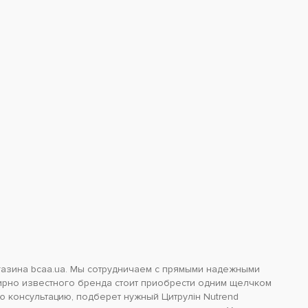
газина bcaa.ua. Мы сотрудничаем с прямыми надежными
ирно известного бренда стоит приобрести одним щелчком
 консультацию, подберет нужный Цитрулін Nutrend