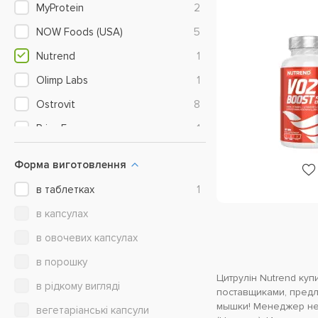
MyProtein
2
NOW Foods (USA)
5
Nutrend
1
Olimp Labs
1
Ostrovit
8
PrimaForce
1
Puritan's Pride
1
Форма виготовлення
Rule One Proteins
2
в таблетках
1
Scitec Nutrition
1
в капсулах
Source Naturals
1
в овочевих капсулах
Warrior
1
в порошку
Weider
1
Цитрулін Nutrend ку
в рідкому вигляді
поставщиками, пред
мышки! Менеджер нез
вегетаріанські капсули