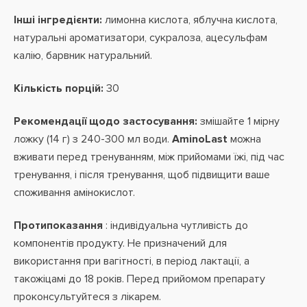
Інші інгредієнти:
лимонна кислота, яблучна кислота,
натуральні ароматизатори, сукралоза, ацесульфам
калію, барвник натуральний.
Кількість порцій:
30
Рекомендації щодо застосування:
змішайте 1 мірну
ложку (14 г) з 240-300 мл води.
AminoLast
можна
вживати перед тренуванням, між прийомами їжі, під час
тренування, і після тренування, щоб підвищити ваше
споживання амінокислот.
Протипоказання
: індивідуальна
чутливість до
компонентів продукту. Не призначений для
використання при вагітності, в період лактації,
а
такожіцамі до 18 років. Перед прийомом препарату
проконсультуйтеся з лікарем.