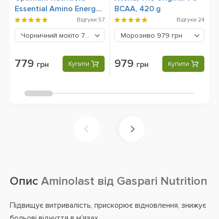
Essential Amino Energy,
BCAA, 420 g
4
270 грам
Відгуки
57
Відгуки
24
Чорничний мохіто
779 грн
Морозиво
979 грн
779
979
грн
Купити
грн
Купити
Опис
Aminolast від Gaspari Nutrition
Підвищує витривалість, прискорює відновлення, знижує
больові відчуття в м'язах.