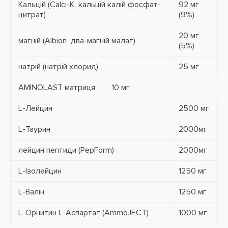
Кальцій (Calci-K кальцій калій фосфат-
92 мг
цитрат)
(9%)
20 мг
магній (Albion два-магній малат)
(5%)
натрій (натрій хлорид)
25 мг
AMINOLAST матриця
10 мг
L-Лейцин
2500 мг
L-Таурин
2000мг
лейцин пептиди (PepForm)
2000мг
L-Ізолейцин
1250 мг
L-Валін
1250 мг
L-Орнитин L-Аспартат (AmmoJECT)
1000 мг