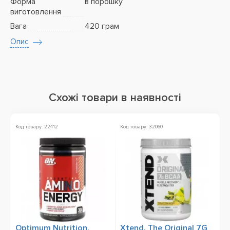
Форма
в порошку
виготовлення
Вага
420 грам
Опис
Схожі товари в наявності
Код товару: 22412
Код товару: 32060
Ко
Optimum Nutrition,
Xtend, The Original 7G
B