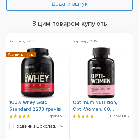
Додати відгук
З цим товаром купують
Код товару: 22161
Код товару: 22156
Акційна ціна
100% Whey Gold
Optimum Nutrition,
Standard 2273 грамів
Opti-Women, 60
Capsules
Відгуки
523
Відгуки
102
Подвійний шоколад
4299 грн