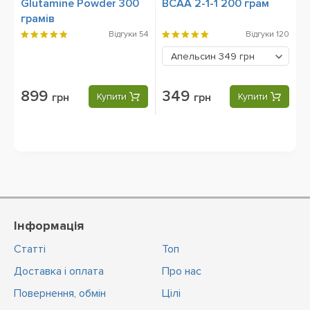
Glutamine Powder 300
BCAA 2-1-1 200 грам
грамів
Відгуки
54
Відгуки
120
Апельсин
349 грн
899
349
грн
Купити
грн
Купити
Інформація
Статті
Топ
Доставка і оплата
Про нас
Повернення, обмін
Цiлi