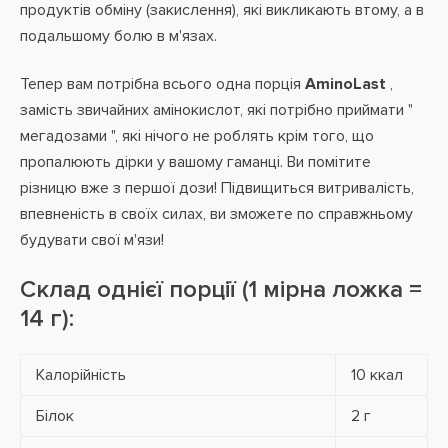
продуктів обміну (закислення), які викликають втому, а в
подальшому болю в м'язах.
Тепер вам потрібна всього одна порція
AminoLast
,
замість звичайних амінокислот, які потрібно приймати "
мегадозами ", які нічого не роблять крім того, що
пропалюють дірки у вашому гаманці. Ви помітите
різницю вже з першої дози! Підвищиться витривалість,
впевненість в своїх силах, ви зможете по справжньому
будувати свої м'язи!
Склад однієї порції (1 мірна ложка =
14 г):
Калорійність
10 ккал
Білок
2 г