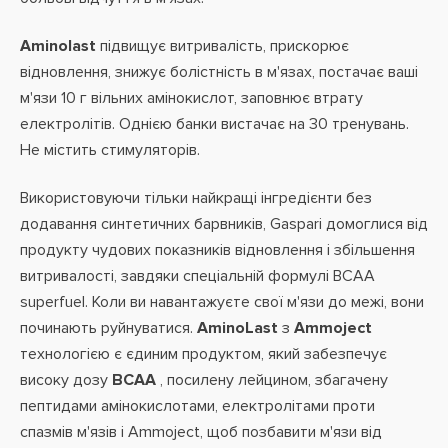
Aminolast
підвищує витривалість, прискорює
відновлення, знижує болістність в м'язах, постачає ваші
м'язи 10 г вільних амінокислот, заповнює втрату
електролітів. Однією банки вистачає на 30 тренувань.
Не містить стимуляторів.
Використовуючи тільки найкращі інгредієнти без
додавання синтетичних барвників, Gaspari домоглися від
продукту чудових показників відновлення і збільшення
витривалості, завдяки спеціальній формулі BCAA
superfuel. Коли ви навантажуєте свої м'язи до межі, вони
починають руйнуватися.
AminoLast
з
Ammoject
технологією є єдиним продуктом, який забезпечує
високу дозу
ВСАА
, посилену лейцином, збагачену
пептидами амінокислотами, електролітами проти
спазмів м'язів і Ammoject, щоб позбавити м'язи від