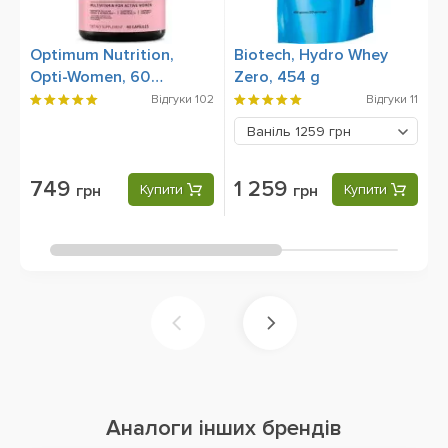
Optimum Nutrition,
Biotech, Hydro Whey
1
Opti-Women, 60
Zero, 454 g
S
Capsules
Відгуки
102
Відгуки
11
Ваніль
1259 грн
749
1 259
грн
Купити
грн
Купити
Аналоги інших брендів