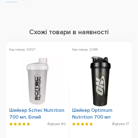
Схожі товари в наявності
Код товару: 32027
Код товару: 22188
Ко
Шейкер Scitec Nutrition
Шейкер Optimum
Ш
700 мл, Білий
Nutrition 700 мл
N
м
Відгуки
80
Відгуки
17