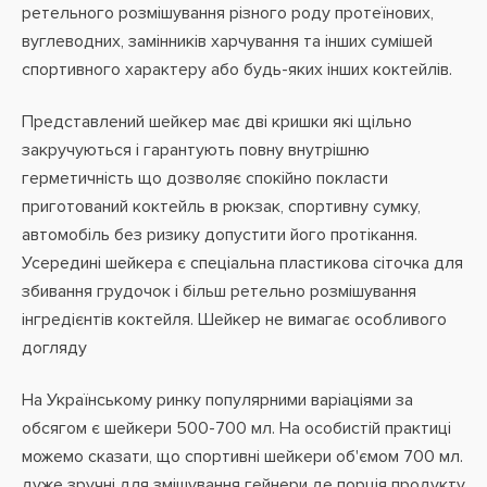
ретельного розмішування різного роду протеїнових,
вуглеводних, замінників харчування та інших сумішей
спортивного характеру або будь-яких інших коктейлів.
Представлений шейкер має дві кришки які щільно
закручуються і гарантують повну внутрішню
герметичність що дозволяє спокійно покласти
приготований коктейль в рюкзак, спортивну сумку,
автомобіль без ризику допустити його протікання.
Усередині шейкера є спеціальна пластикова сіточка для
збивання грудочок і більш ретельно розмішування
інгредієнтів коктейля. Шейкер не вимагає особливого
догляду
На Українському ринку популярними варіаціями за
обсягом є шейкери 500-700 мл. На особистій практиці
можемо сказати, що спортивні шейкери об'ємом 700 мл.
дуже зручні для змішування гейнери де порція продукту