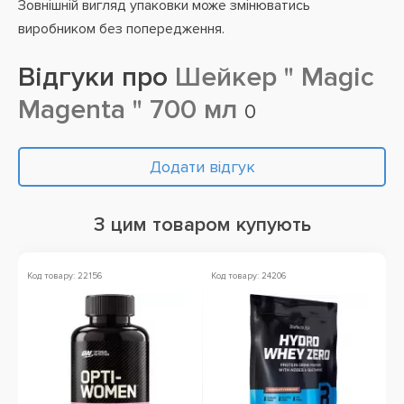
Зовнішній вигляд упаковки може змінюватись
виробником без попередження.
Відгуки про
Шейкер " Magic
Magenta " 700 мл
0
Додати відгук
З цим товаром купують
Код товару: 22156
Код товару: 24206
Ко
Ак