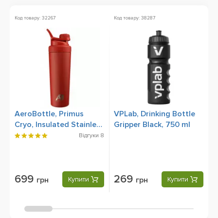
Код товару: 32267
Код товару: 38287
Ко
Зн
AeroBottle, Primus
VPLab, Drinking Bottle
S
Cryo, Insulated Stainless
Gripper Black, 750 ml
C
Steel, Wildfire,
6
Відгуки
8
Спортивна пляшка,
Шейкер 760 мл
699
269
грн
Купити
грн
Купити