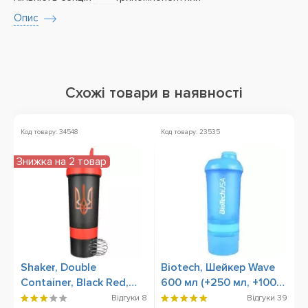
Опис
Схожі товари в наявності
Код товару: 34548
Код товару: 23535
Ко
Знижка на 2 товар
Shaker, Double
Biotech, Шейкер Wave
O
Container, Black Red,
600 мл (+250 мл, +100
B
600 ml
мл) Shocking Blue
Відгуки
8
Відгуки
39