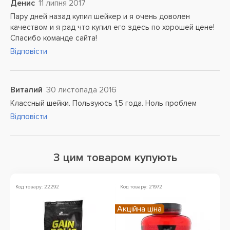
Денис
11 липня 2017
Пару дней назад купил шейкер и я очень доволен
качеством и я рад что купил его здесь по хорошей цене!
Спасибо команде сайта!
Відповісти
Виталий
30 листопада 2016
Классный шейки. Пользуюсь 1,5 года. Ноль проблем
Відповісти
З цим товаром купують
Код товару: 22292
Код товару: 21972
Ко
Акційна ціна
Зн