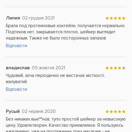
Лилия
02 грудня 2021
Брала под протеиновые коктейли, получается нормально.
Подтеков нет, закрывается плотно, шейкер выглядит
надежным. Также не было посторонныз запахов
Відповісти
владислав
05 жовтня 2021
Чудовий, хоча періодично не вистачає місткості,
малуватий
Відповісти
Русый
02 червня 2020
Без никаких вые**нов, тупо простой шейкер за невысокую
цену. Удовлетворен. Качество приемлемое. Я пользуюсь
ежедневно, уже на протяжении трех месяцев - не