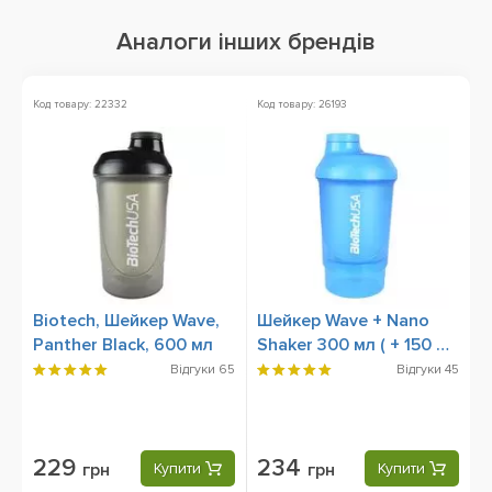
Аналоги інших брендів
Код товару: 22332
Код товару: 26193
К
Biotech, Шейкер Wave,
Шейкер Wave + Nano
V
Panther Black, 600 мл
Shaker 300 мл ( + 150 мл
G
) Schocking Blue
Відгуки
65
Відгуки
45
229
234
грн
Купити
грн
Купити