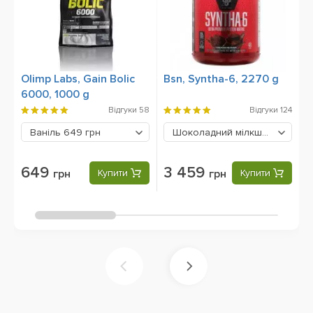
Olimp Labs, Gain Bolic
Bsn, Syntha-6, 2270 g
B
6000, 1000 g
Відгуки
58
Відгуки
124
Ваніль
649 грн
Шоколадний мілкшейк
3459 г
649
3 459
грн
Купити
грн
Купити