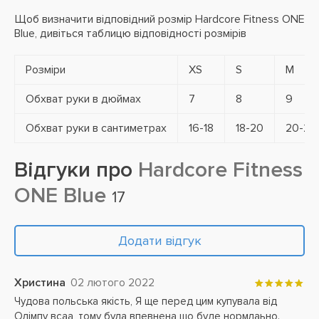
Щоб визначити відповідний розмір Hardcore Fitness ONE
Blue, дивіться таблицю відповідності розмірів
Розміри
XS
S
M
Обхват руки в дюймах
7
8
9
Обхват руки в сантиметрах
16-18
18-20
20-21
Відгуки про
Hardcore Fitness
ONE Blue
17
Додати відгук
Христина
02 лютого 2022
Чудова польська якість, Я ще перед цим купувала від
Олімпу всаа, тому була впевнена що буде нормлаьно.