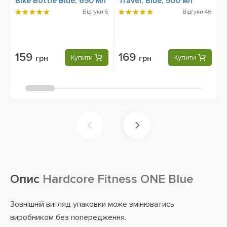
Bike Bottle Blue, 650 мл
Travel, Blue, 500 мл
U
м
Відгуки
5
Відгуки
46
159
169
грн
Купити
грн
Купити
Опис
Hardcore Fitness ONE Blue
Зовнішній вигляд упаковки може змінюватись
виробником без попередження.