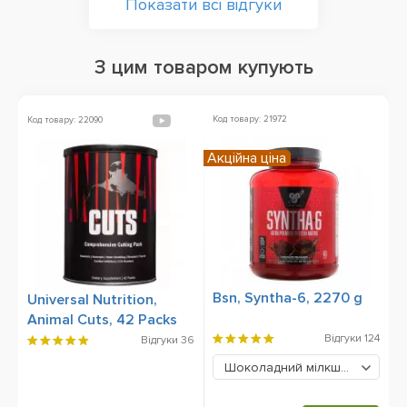
Показати всі відгуки
З цим товаром купують
Код товару: 21972
Ко
Код товару: 22090
Акційна ціна
Bsn, Syntha-6, 2270 g
O
Universal Nutrition,
1
Animal Cuts, 42 Packs
Відгуки
124
Відгуки
36
Шоколадний мілкшейк
3459 г