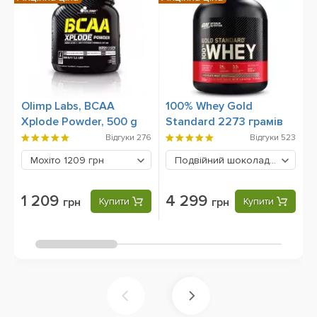
Olimp Labs, BCAA
100% Whey Gold
O
Xplode Powder, 500 g
Standard 2273 грамів
O
C
Відгуки
276
Відгуки
523
Мохіто
1209 грн
Подвійний шоколад
4299 грн
1 209
4 299
грн
Купити
грн
Купити