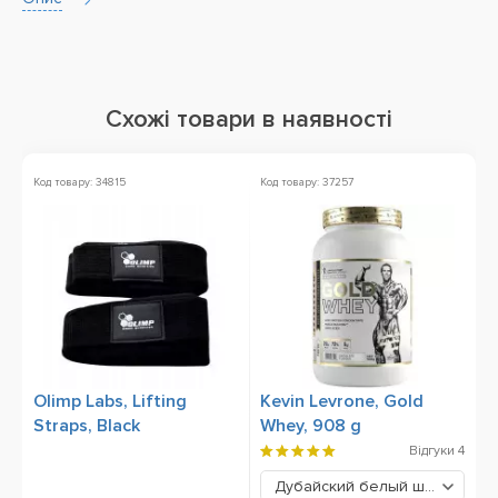
Схожі товари в наявності
Код товару: 34815
Код товару: 37257
Ко
Olimp Labs, Lifting
Kevin Levrone, Gold
A
Straps, Black
Whey, 908 g
g
Відгуки
4
Дубайский белый шоколад
1