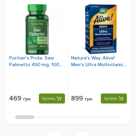
Puritan's Pride, Saw
Nature's Way, Alive!
S
Palmetto 450 mg, 100
Men's Ultra Multivitamin,
(
Rapid Release Capsules
60 Tablets
1
469
899
грн
Купить
грн
Купить