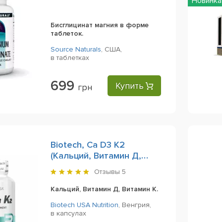
Новинка
120 Tablets
Бисглицинат магния в форме
таблеток.
Source Naturals
,
США,
в таблетках
699
Купить
грн
Biotech, Ca D3 K2
(Кальций, Витамин Д,
Витамин К), 90 Capsules
Отзывы
5
Кальций, Витамин Д, Витамин К.
Biotech USA Nutrition
,
Венгрия,
в капсулах