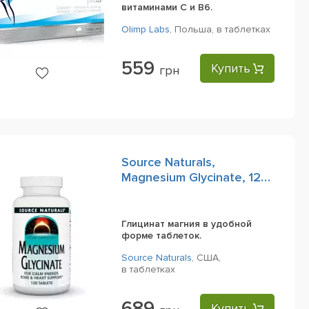
витаминами C и B6.
Olimp Labs
,
Польша,
в таблетках
559
Купить
грн
Source Naturals,
Magnesium Glycinate, 120
Tablets
Глицинат магния в удобной
форме таблеток.
Source Naturals
,
США,
в таблетках
689
Купить