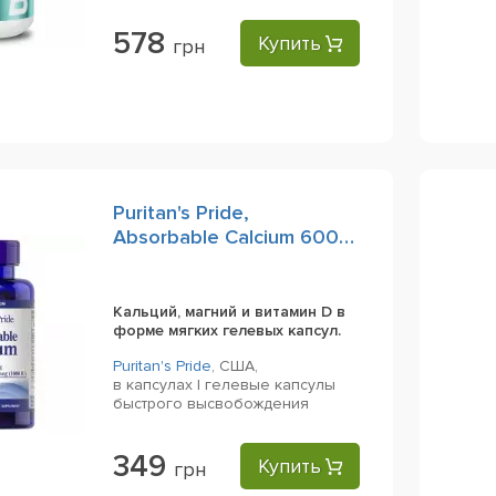
578
Купить
грн
Puritan's Pride,
Absorbable Calcium 600
mg plus Magnesium &
Vitamin D, 60 Rapid
Release Softgels
Кальций, магний и витамин D в
форме мягких гелевых капсул.
Puritan's Pride
,
США,
в капсулах | гелевые капсулы
быстрого высвобождения
349
Купить
грн