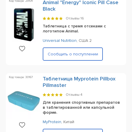
Код товара: 29104
Animal "Energy" Iconic Pill Case
Black
Отзывы
16
Таблетница с тремя отсеками с
логотипом Animal.
Universal Nutrition
,
CША 2
Сообщить о поступлении
Код товара: 30167
Таблетница Myprotein Pillbox
Pillmaster
Отзывы
4
Для хранения спортивных препаратов
в таблетированной или капсульной
форме.
MyProtein
,
Китай