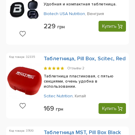
Удобная и компактная таблетница.
Biotech USA Nutrition
,
Венгрия
229
Купить
грн
Код товара: 32335
Таблетница, Pill Box, Scitec, Red
Отзывы
2
Таблетница пластиковая, с пятью
секциями, очень удобна в
использовании.
Scitec Nutrition
,
Китай
169
Купить
грн
Код товара: 37610
Таблетница MST, Pill Box Black