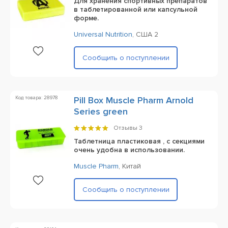
Для хранения спортивных препаратов
в таблетированной или капсульной
форме.
Universal Nutrition
,
CША 2
Сообщить о поступлении
Код товара: 28978
Pill Box Muscle Pharm Arnold
Series green
Отзывы
3
Таблетница пластиковая , с секциями
очень удобна в использовании.
Muscle Pharm
,
Китай
Сообщить о поступлении