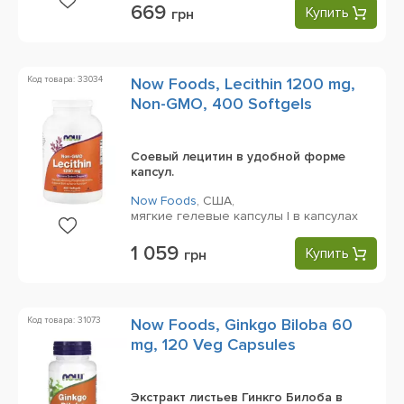
669
Купить
грн
Код товара: 33034
Now Foods, Lecithin 1200 mg,
Non-GMO, 400 Softgels
Соевый лецитин в удобной форме
капсул.
Now Foods
,
США,
мягкие гелевые капсулы | в капсулах
1 059
Купить
грн
Код товара: 31073
Now Foods, Ginkgo Biloba 60
mg, 120 Veg Capsules
Экстракт листьев Гинкго Билоба в