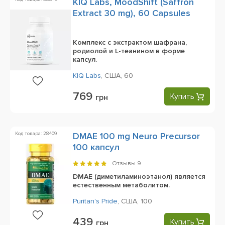
KIQ Labs, MoodShift (Saffron
Extract 30 mg), 60 Capsules
Комплекс с экстрактом шафрана,
родиолой и L-теанином в форме
капсул.
KIQ Labs
,
США,
60
769
Купить
грн
Код товара: 28409
DMAE 100 mg Neuro Precursor
100 капсул
Отзывы
9
DMAE (диметиламиноэтанол) является
естественным метаболитом.
Puritan's Pride
,
США,
100
439
Купить
грн