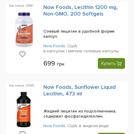
Код товара: 29481
Now Foods, Lecithin 1200 mg,
Non-GMO, 200 Softgels
Соевый лецитин в удобной форме
капсул.
Now Foods
,
США,
в капсулах | мягкие гелевые капсулы
699
Купить
грн
Код товара: 33095
Now Foods, Sunflower Liquid
Lecithin, 473 ml
Жидкий лецитин из подсолнечника,
содержит фосфатидилхолин.
Now Foods
,
США,
в жидком виде