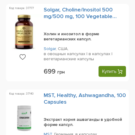
Код товара: 37777
Solgar, Choline/Inositol 500
mg/500 mg, 100 Vegetable
Capsules
Холин и инозитол в форме
вегетарианских капсул.
Solgar
,
США,
в овощных капсулах | в капсулах |
вегетарианские капсулы
699
Купить
грн
Код товара: 37140
MST, Healthy, Ashwagandha, 100
Capsules
Экстракт корня ашваганды в удобной
форме капсул.
MST
,
Германия,
в капсулах