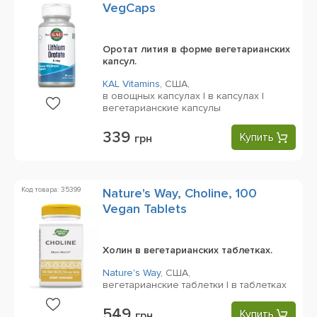
VegCaps
Оротат лития в форме вегетарианских
капсул.
KAL Vitamins
,
США,
в овощных капсулах | в капсулах |
вегетарианские капсулы
339
Купить
грн
Код товара: 35399
Nature's Way, Choline, 100
Vegan Tablets
Холин в вегетарианских таблетках.
Nature's Way
,
США,
вегетарианские таблетки | в таблетках
549
Купить
грн