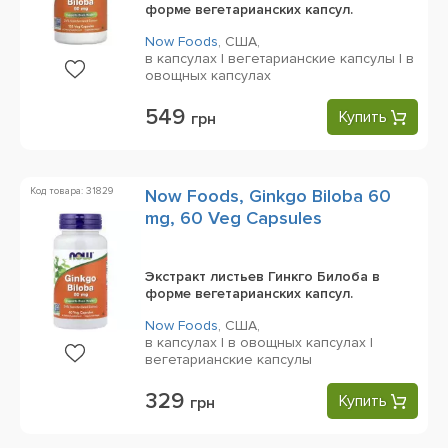
форме вегетарианских капсул.
Now Foods
,
США,
в капсулах | вегетарианские капсулы | в
овощных капсулах
549
Купить
грн
Код товара: 31829
Now Foods, Ginkgo Biloba 60
mg, 60 Veg Capsules
Экстракт листьев Гинкго Билоба в
форме вегетарианских капсул.
Now Foods
,
США,
в капсулах | в овощных капсулах |
вегетарианские капсулы
329
Купить
грн