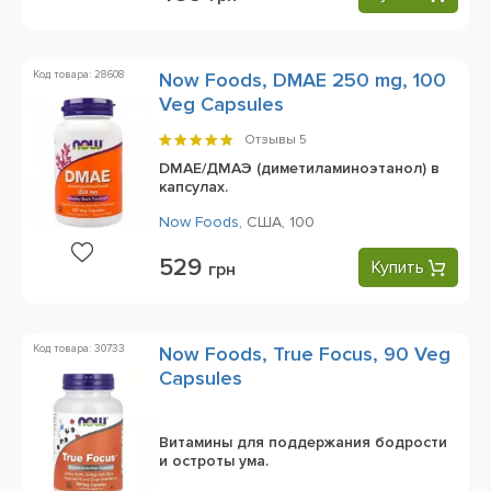
Код товара: 28608
Now Foods, DMAE 250 mg, 100
Veg Capsules
Отзывы
5
DMAE/ДМАЭ (диметиламиноэтанол) в
капсулах.
Now Foods
,
США,
100
529
Купить
грн
Код товара: 30733
Now Foods, True Focus, 90 Veg
Capsules
Витамины для поддержания бодрости
и остроты ума.