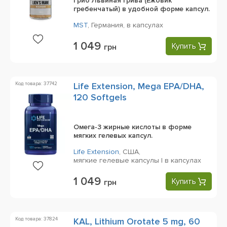
Гриб Львиная грива (Ежовик
гребенчатый) в удобной форме капсул.
MST
,
Германия,
в капсулах
1 049
Купить
грн
Код товара: 37742
Life Extension, Mega EPA/DHA,
120 Softgels
Омега-3 жирные кислоты в форме
мягких гелевых капсул.
Life Extension
,
США,
мягкие гелевые капсулы | в капсулах
1 049
Купить
грн
Код товара: 37824
KAL, Lithium Orotate 5 mg, 60