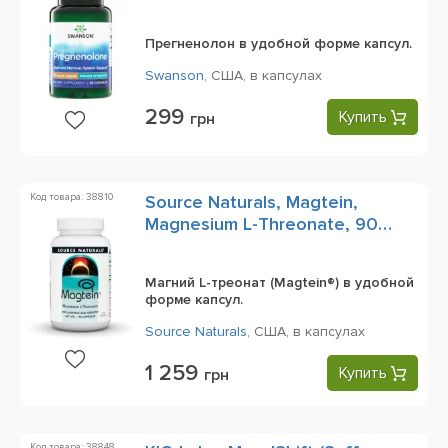
Прегненолон в удобной форме капсул.
Swanson
,
США,
в капсулах
299
Купить
грн
Код товара: 38810
Source Naturals, Magtein,
Magnesium L-Threonate, 90
Capsules
Магний L-треонат (Magtein®) в удобной
форме капсул.
Source Naturals
,
США,
в капсулах
1 259
Купить
грн
Код товара: 38848