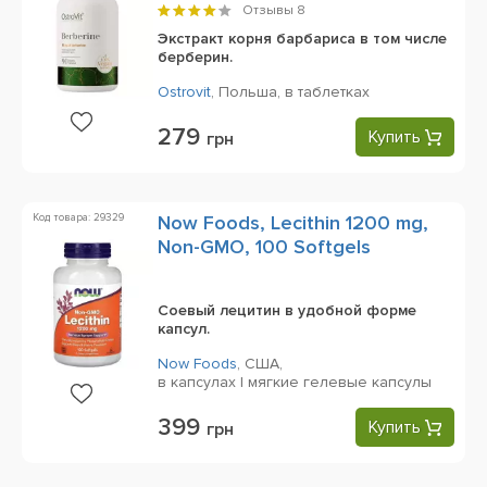
Отзывы
8
Экстракт корня барбариса в том числе
берберин.
Ostrovit
,
Польша,
в таблетках
279
Купить
грн
Код товара: 29329
Now Foods, Lecithin 1200 mg,
Non-GMO, 100 Softgels
Соевый лецитин в удобной форме
капсул.
Now Foods
,
США,
в капсулах | мягкие гелевые капсулы
399
Купить
грн