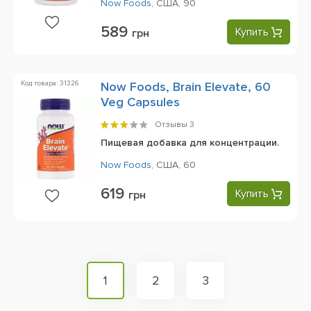
Now Foods
,
США,
90
589
Купить
грн
Код товара: 31326
Now Foods, Brain Elevate, 60
Veg Capsules
Отзывы
3
Пищевая добавка для концентрации.
Now Foods
,
США,
60
619
Купить
грн
1
2
3