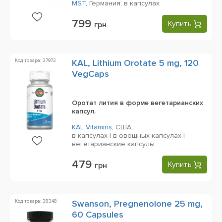
MST
,
Германия,
в капсулах
799
Купить
грн
Код товара: 37972
KAL, Lithium Orotate 5 mg, 120
VegCaps
Оротат лития в форме вегетарианских
капсул.
KAL Vitamins
,
США,
в капсулах | в овощных капсулах |
вегетарианские капсулы
479
Купить
грн
Код товара: 38348
Swanson, Pregnenolone 25 mg,
60 Capsules