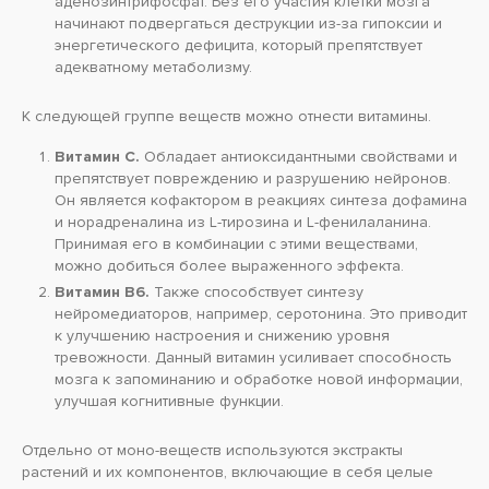
аденозинтрифосфат. Без его участия клетки мозга
начинают подвергаться деструкции из-за гипоксии и
энергетического дефицита, который препятствует
адекватному метаболизму.
К следующей группе веществ можно отнести витамины.
Витамин С.
Обладает антиоксидантными свойствами и
препятствует повреждению и разрушению нейронов.
Он является кофактором в реакциях синтеза дофамина
и норадреналина из L-тирозина и L-фенилаланина.
Принимая его в комбинации с этими веществами,
можно добиться более выраженного эффекта.
Витамин В6.
Также способствует синтезу
нейромедиаторов, например, серотонина. Это приводит
к улучшению настроения и снижению уровня
тревожности. Данный витамин усиливает способность
мозга к запоминанию и обработке новой информации,
улучшая когнитивные функции.
Отдельно от моно-веществ используются экстракты
растений и их компонентов, включающие в себя целые