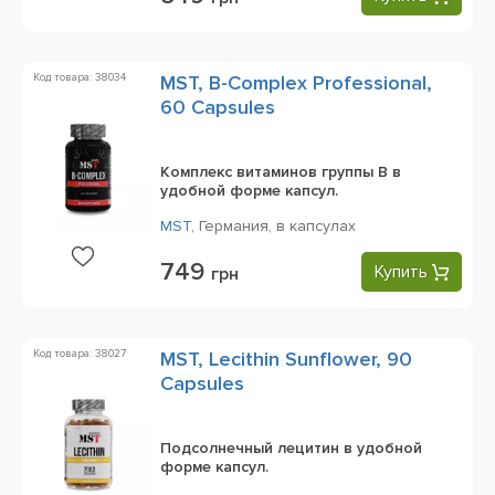
Код товара: 38034
MST, B-Complex Professional,
60 Capsules
Комплекс витаминов группы B в
удобной форме капсул.
MST
,
Германия,
в капсулах
749
Купить
грн
Код товара: 38027
MST, Lecithin Sunflower, 90
Capsules
Подсолнечный лецитин в удобной
форме капсул.