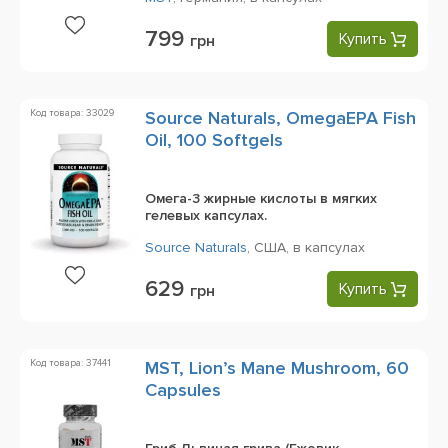
799
Купить
грн
Код товара: 33029
Source Naturals, OmegaEPA Fish
Oil, 100 Softgels
Омега-3 жирные кислоты в мягких
гелевых капсулах.
Source Naturals
,
США,
в капсулах
629
Купить
грн
Код товара: 37441
MST, Lion’s Mane Mushroom, 60
Capsules