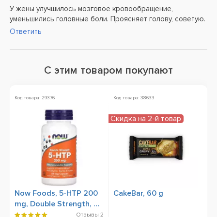
У жены улучшилось мозговое кровообращение,
уменьшились головные боли. Проясняет голову, советую.
Ответить
С этим товаром покупают
Код товара: 29376
Код товара: 38633
Ко
Скидка на 2-й товар
Now Foods, 5-HTP 200
CakeBar, 60 g
N
mg, Double Strength, 60
(
Veg Capsules
P
Отзывы
2