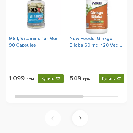
MST, Vitamins for Men,
Now Foods, Ginkgo
N
90 Capsules
Biloba 60 mg, 120 Veg
B
Capsules
C
1 099
549
грн
Купить
грн
Купить