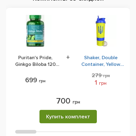
+
Puritan's Pride,
Shaker, Double
Ginkgo Biloba 120
Container, Yellow
mg (Гинкго Билоба),
Blue, 600 ml
279
грн
200 Rapid Release
699
грн
1
грн
Capsules
700
грн
Купить комплект