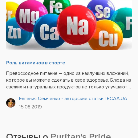
Роль витаминов в спорте
Превосходное питание – одно из наилучших вложений,
которое вы можете сделать в свое здоровье. Блюда из
свежих и натуральных продуктов не только улучшают
ваше самочувствие и настроение, но и отлично
Евгения Семченко - авторские статьи | BCAA.UA
сказываются на физическом состоянии и умственной
15.08.2019
деятельности....
Отзывы о
Puritan's Pride,