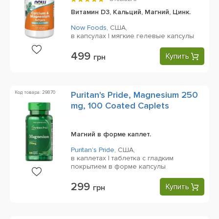
Д-3 и Цинк), 120 Softgels
Витамин D3, Кальций, Магний, Цинк.
Now Foods
,
США,
в капсулах | мягкие гелевые капсулы
499
Купить
грн
Код товара: 29870
Puritan's Pride, Magnesium 250
mg, 100 Сoated Сaplets
Магний в форме каплет.
Puritan's Pride
,
США,
в каплетах | таблетка с гладким
покрытием в форме капсулы
299
Купить
грн