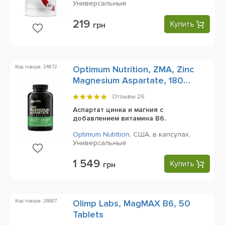
Универсальные
219
Купить
грн
Код товара: 24872
Optimum Nutrition, ZMA, Zinc
Magnesium Aspartate, 180
Capsules
Отзывы
26
Аспартат цинка и магния с
добавлением витамина B6.
Optimum Nutrition
,
США,
в капсулах,
Универсальные
1 549
Купить
грн
Код товара: 26687
Olimp Labs, MagMAX B6, 50
Tablets