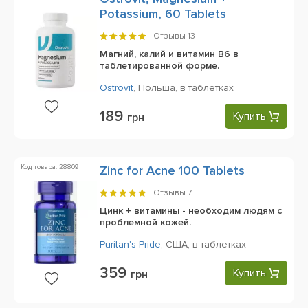
Potassium, 60 Tablets
Отзывы
13
Магний, калий и витамин B6 в
таблетированной форме.
Ostrovit
,
Польша,
в таблетках
189
Купить
грн
Код товара: 28809
Zinc for Acne 100 Tablets
Отзывы
7
Цинк + витамины - необходим людям с
проблемной кожей.
Puritan's Pride
,
США,
в таблетках
359
Купить
грн