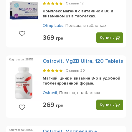
Отзывы
12
Комплекс магния с витамином B6 и
витамином B1 в таблетках.
Olimp Labs
,
Польша,
в таблетках
369
Купить
грн
Код товара: 28153
Ostrovit, MgZB Ultra, 120 Tablets
Отзывы
20
Магний, цинк и витамин B-6 в удобной
таблетированной форме.
Ostrovit
,
Польша,
в таблетках
269
Купить
грн
Код товара: 28513
Ostrovit, Magnesium +