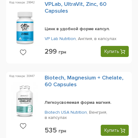
Код товара: 29942
VPLab, UltraVit, Zinc, 60
Сapsules
Цинк в удобной форме капсул.
VP Lab Nutrition
,
Англия,
в капсулах
299
Купить
грн
Код товара: 30447
Biotech, Magnesium + Chelate,
60 Capsules
Легкоусвояемая форма магния.
Biotech USA Nutrition
,
Венгрия,
в капсулах
535
Купить
грн