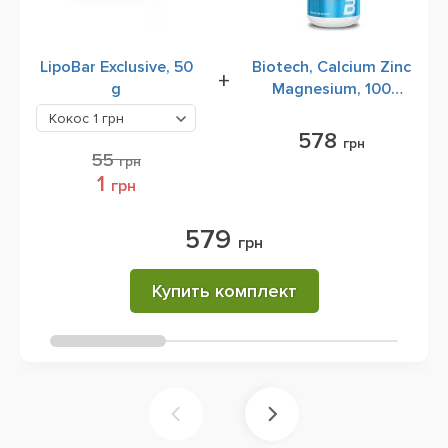
LipoBar Exclusive, 50
Biotech, Calcium Zinc
+
g
Magnesium, 100
tablets
Кокос
1 грн
578
грн
55
грн
1
грн
579
грн
Купить комплект