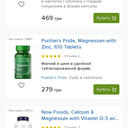
в каплетах | таблетка с гладким
покрытием в форме капсулы
469
Купить
грн
Код товара: 29483
Puritan's Pride, Magnesium with
Zinc, 100 Tablets
Отзывы
2
Магний и цинк в удобной
таблетированной форме.
Puritan's Pride
,
США,
в таблетках
279
Купить
грн
Код товара: 29532
Now Foods, Calcium &
Magnesium with Vitamin D-3 and
Zinc (Кальций, Магний, Витамин
Отзывы
3