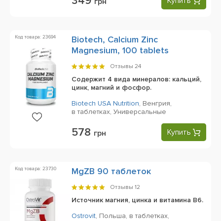
349
Купить
грн
Код товара: 23694
Biotech, Calcium Zinc
Magnesium, 100 tablets
Отзывы
24
Содержит 4 вида минералов: кальций,
цинк, магний и фосфор.
Biotech USA Nutrition
,
Венгрия,
в таблетках,
Универсальные
578
Купить
грн
Код товара: 23730
MgZB 90 таблеток
Отзывы
12
Источник магния, цинка и витамина В6.
Ostrovit
,
Польша,
в таблетках,