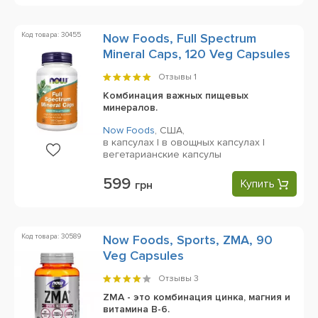
Код товара: 30455
Now Foods, Full Spectrum
Mineral Caps, 120 Veg Capsules
Отзывы
1
Комбинация важных пищевых
минералов.
Now Foods
,
США,
в капсулах | в овощных капсулах |
вегетарианские капсулы
599
Купить
грн
Код товара: 30589
Now Foods, Sports, ZMA, 90
Veg Capsules
Отзывы
3
ZMA - это комбинация цинка, магния и
витамина B-6.