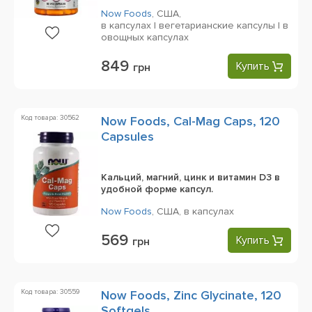
Now Foods
,
США,
в капсулах | вегетарианские капсулы | в
овощных капсулах
849
Купить
грн
Код товара: 30562
Now Foods, Cal-Mag Caps, 120
Capsules
Кальций, магний, цинк и витамин D3 в
удобной форме капсул.
Now Foods
,
США,
в капсулах
569
Купить
грн
Код товара: 30559
Now Foods, Zinc Glycinate, 120
Softgels