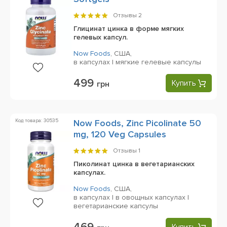
Отзывы
2
Глицинат цинка в форме мягких
гелевых капсул.
Now Foods
,
США,
в капсулах | мягкие гелевые капсулы
499
Купить
грн
Код товара: 30535
Now Foods, Zinc Picolinate 50
mg, 120 Veg Capsules
Отзывы
1
Пиколинат цинка в вегетарианских
капсулах.
Now Foods
,
США,
в капсулах | в овощных капсулах |
вегетарианские капсулы