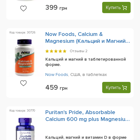
399
Купить
грн
Код товара: 30726
Now Foods, Calcium &
Magnesium (Кальций и Магний),
100 Tablets
Отзывы
2
Кальций и магний в таблетированной
форме.
Now Foods
,
США,
в таблетках
459
Купить
грн
Код товара: 30770
Puritan's Pride, Absorbable
Calcium 600 mg plus Magnesium
& Vitamin D, 60 Rapid Release
Softgels
Кальций, магний и витамин D в форме