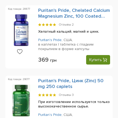
Код товара: 28877
Puritan's Pride, Chelated Calcium
Magnesium Zinc, 100 Coated
Caplets
Отзывы
2
Хелатный кальций, магний и цинк.
Puritan's Pride
,
США,
в каплетах | таблетка с гладким
покрытием в форме капсулы
369
Купить
грн
Код товара: 29077
Puritan's Pride, Цинк (Zinc) 50
mg 250 caplets
Отзывы
3
При изготовлении используется только
высококачественное сырье.
Puritan's Pride
,
США,