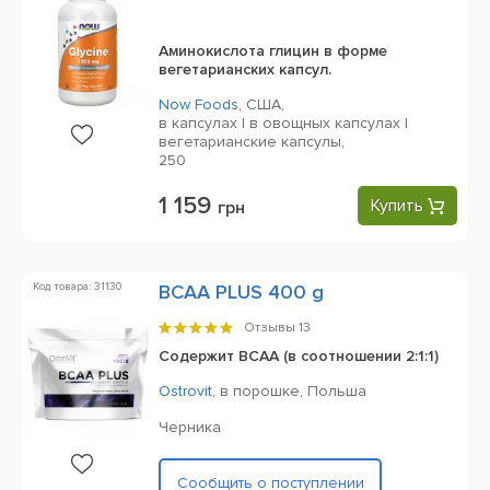
Аминокислота глицин в форме
вегетарианских капсул.
Now Foods
,
США,
в капсулах | в овощных капсулах |
вегетарианские капсулы,
250
1 159
Купить
грн
Код товара: 31130
BCAA PLUS 400 g
Отзывы
13
Содержит BCAA (в соотношении 2:1:1)
Ostrovit
,
в порошке,
Польша
Черника
Сообщить о поступлении