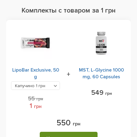
Комплекты с товаром за 1 грн
LipoBar Exclusive, 50
MST, L-Glycine 1000
+
g
mg, 60 Capsules
Капучино
1 грн
549
грн
55
грн
1
грн
550
грн