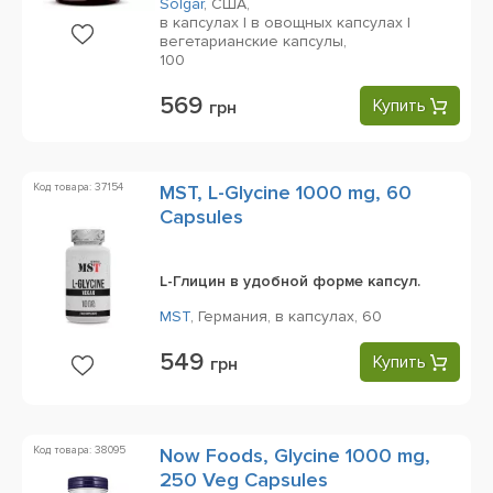
Solgar
,
США,
в капсулах | в овощных капсулах |
вегетарианские капсулы,
100
569
Купить
грн
Код товара: 37154
MST, L-Glycine 1000 mg, 60
Capsules
L-Глицин в удобной форме капсул.
MST
,
Германия,
в капсулах,
60
549
Купить
грн
Код товара: 38095
Now Foods, Glycine 1000 mg,
250 Veg Capsules