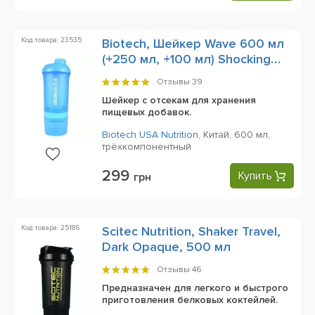
Код товара: 23535
Biotech, Шейкер Wave 600 мл
(+250 мл, +100 мл) Shocking
Blue
Отзывы
39
Шейкер с отсекам для хранения
пищевых добавок.
Biotech USA Nutrition
,
Китай,
600 мл,
трёхкомпонентный
299
Купить
грн
Код товара: 25186
Scitec Nutrition, Shaker Travel,
Dark Opaque, 500 мл
Отзывы
46
Предназначен для легкого и быстрого
приготовления белковых коктейлей.