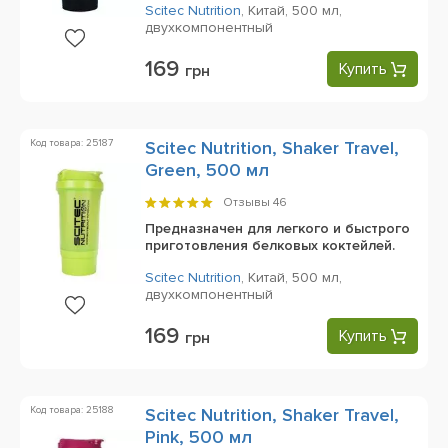
Scitec Nutrition
,
Китай,
500 мл,
двухкомпонентный
169
Купить
грн
Код товара: 25187
Scitec Nutrition, Shaker Travel,
Green, 500 мл
Отзывы
46
Предназначен для легкого и быстрого
приготовления белковых коктейлей.
Scitec Nutrition
,
Китай,
500 мл,
двухкомпонентный
169
Купить
грн
Код товара: 25188
Scitec Nutrition, Shaker Travel,
Pink, 500 мл