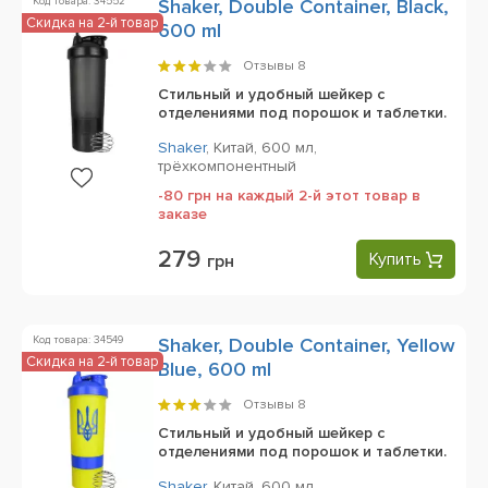
Код товара: 34552
Shaker, Double Container, Black,
Скидка на 2-й товар
600 ml
Отзывы
8
Стильный и удобный шейкер с
отделениями под порошок и таблетки.
Shaker
,
Китай,
600 мл,
трёхкомпонентный
-80 грн на каждый 2-й этот товар в
заказе
279
Купить
грн
Код товара: 34549
Shaker, Double Container, Yellow
Скидка на 2-й товар
Blue, 600 ml
Отзывы
8
Стильный и удобный шейкер с
отделениями под порошок и таблетки.
Shaker
,
Китай,
600 мл,