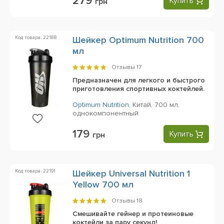
279
Купить
грн
Код товара: 22188
Шейкер Optimum Nutrition 700
мл
Отзывы
17
Предназначен для легкого и быстрого
приготовления спортивных коктейлей.
Optimum Nutrition
,
Китай,
700 мл,
однокомпонентный
179
Купить
грн
Код товара: 22191
Шейкер Universal Nutrition 1
Yellow 700 мл
Отзывы
18
Смешивайте гейнер и протеиновые
коктейли за пару секунд!