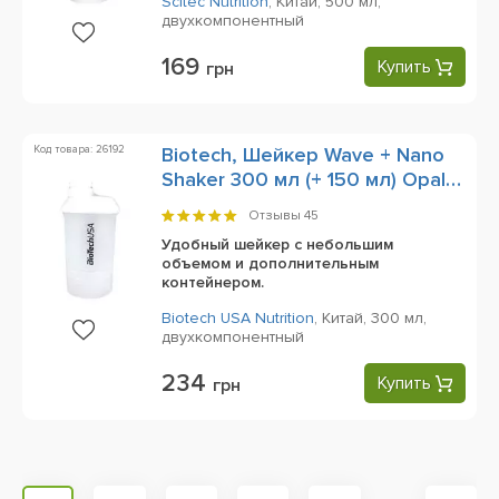
Scitec Nutrition
,
Китай,
500 мл,
двухкомпонентный
169
Купить
грн
Код товара: 26192
Biotech, Шейкер Wave + Nano
Shaker 300 мл (+ 150 мл) Opal
White
Отзывы
45
Удобный шейкер с небольшим
объемом и дополнительным
контейнером.
Biotech USA Nutrition
,
Китай,
300 мл,
двухкомпонентный
234
Купить
грн