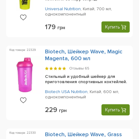
Universal Nutrition
,
Китай,
700 мл,
однокомпонентный
179
Купить
грн
Код товара: 22329
Biotech, Шейкер Wave, Magic
Magenta, 600 мл
Отзывы
65
Стильный и удобный шейкер для
приготовления спортивных коктейлей.
Biotech USA Nutrition
,
Китай,
600 мл,
однокомпонентный
229
Купить
грн
Код товара: 22330
Biotech, Шейкер Wave, Grass