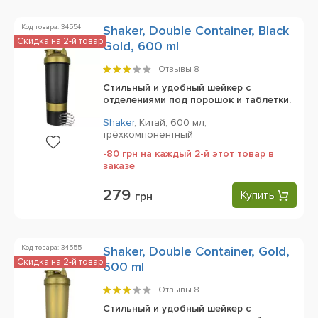
Код товара: 34554
Shaker, Double Container, Black
Скидка на 2-й товар
Gold, 600 ml
Отзывы
8
Стильный и удобный шейкер с
отделениями под порошок и таблетки.
Shaker
,
Китай,
600 мл,
трёхкомпонентный
-80 грн на каждый 2-й этот товар в
заказе
279
Купить
грн
Код товара: 34555
Shaker, Double Container, Gold,
Скидка на 2-й товар
600 ml
Отзывы
8
Стильный и удобный шейкер с