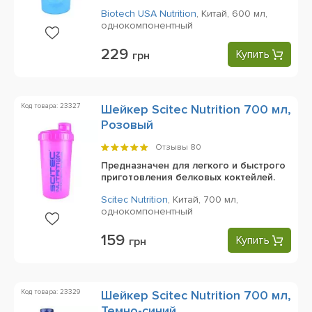
Biotech USA Nutrition
,
Китай,
600 мл,
однокомпонентный
229
Купить
грн
Код товара: 23327
Шейкер Scitec Nutrition 700 мл,
Розовый
Отзывы
80
Предназначен для легкого и быстрого
приготовления белковых коктейлей.
Scitec Nutrition
,
Китай,
700 мл,
однокомпонентный
159
Купить
грн
Код товара: 23329
Шейкер Scitec Nutrition 700 мл,
Темно-синий