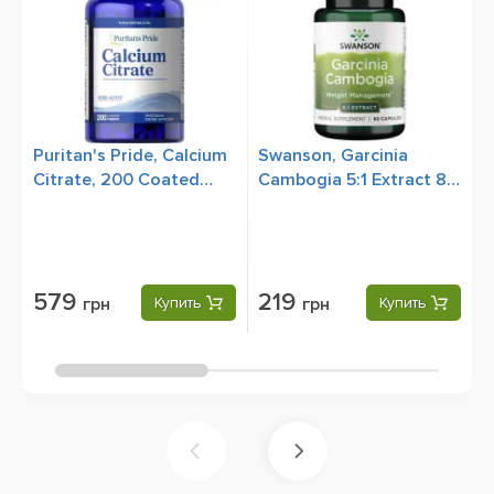
Puritan's Pride, Calcium
Swanson, Garcinia
S
Citrate, 200 Coated
Cambogia 5:1 Extract 80
M
Caplets
mg, 60 Capsules
C
579
219
грн
Купить
грн
Купить