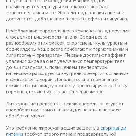
натурального происхождения. Например, для
повышения температуры используют экстракт
зеленого чая или мате. Эффект подавления аппетита
достигается добавлением в состав кофе или синулина.
Преобладание определенного компонента над другими
определяет вид жиросжигателя. Среди всего
разнообразия этих смесей, спортсмены-культуристы и
бодибилдеры чаще всего прибегают к термогеникам и
липотропным препаратам. Первые достигают эффект
удаления жира за счет увеличения температуры тела
до +38 градусов. С повышением температуры
интенсивно расходуется внутренняя энергия организма
и сжигаются калории. Дополнительно термогеники
влияют на щитовидную железу, провоцируя выработку
гормонов, влияющих на расщепление жиров.
Липотропные препараты, в свою очередь, выступают
своеобразными помощниками для печени в вопросе
обработки жиров.
Употребление жиросжагающих веществ в
спортивном
питании
требует строго плана и предварительной