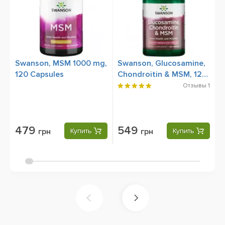
Swanson, MSM 1000 mg,
Swanson, Glucosamine,
K
120 Capsules
Chondroitin & MSM, 120
T
Tablets
Отзывы
1
479
549
грн
Купить
грн
Купить