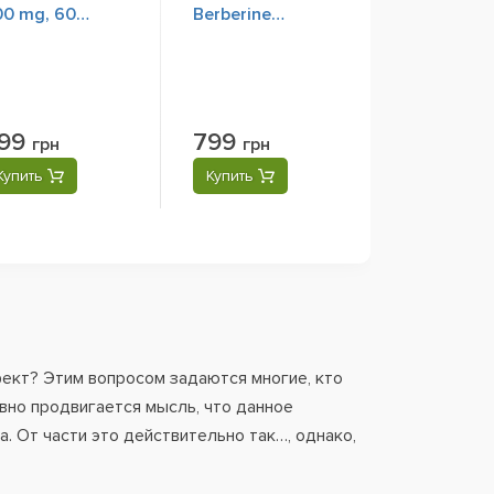
00 mg, 60
Berberine
apsules
Advanced
Enhanced
Absorption, 30
Vegan Capsules
99
799
грн
грн
Купить
Купить
фект? Этим вопросом задаются многие, кто
ивно продвигается мысль, что данное
 От части это действительно так…, однако,