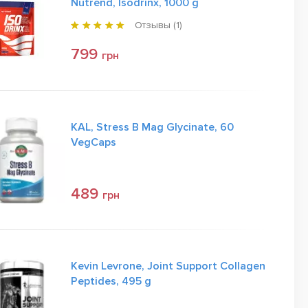
Nutrend, Isodrinx, 1000 g
Отзывы (
1
)
799
грн
KAL, Stress B Mag Glycinate, 60
VegCaps
489
грн
Kevin Levrone, Joint Support Collagen
Peptides, 495 g