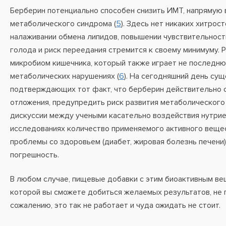
Берберин потенциально способен снизить ИМТ, напрямую 
метаболического синдрома (
5
). Здесь нет никаких хитрос
налаживании обмена липидов, повышении чувствительности 
голода и риск переедания стремится к своему минимуму. 
микробиом кишечника, который также играет не последнюю
метаболических нарушениях (
6
). На сегодняшний день су
подтверждающих тот факт, что берберин действительно 
отложения, предупредить риск развития метаболического
дискуссии между учеными касательно воздействия нутриен
исследованиях количество применяемого активного вещест
проблемы со здоровьем (диабет, жировая болезнь печени),
погрешность.
В любом случае, пищевые добавки с этим биоактивным ве
которой вы сможете добиться желаемых результатов, не п
сожалению, это так не работает и чуда ожидать не стоит.