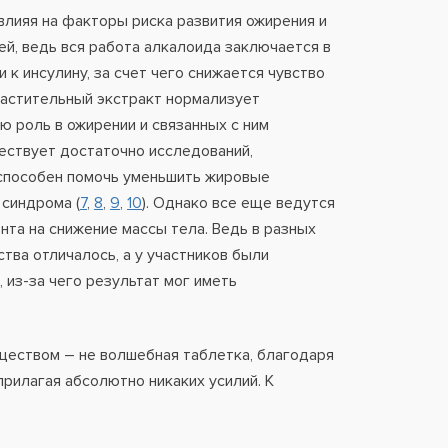
влияя на факторы риска развития ожирения и
тей, ведь вся работа алкалоида заключается в
к инсулину, за счет чего снижается чувство
Растительный экстракт нормализует
 роль в ожирении и связанных с ним
ществует достаточно исследований,
способен помочь уменьшить жировые
 синдрома (
7
,
8
,
9
,
10
). Однако все еще ведутся
та на снижение массы тела. Ведь в разных
ва отличалось, а у участников были
 из-за чего результат мог иметь
ществом – не волшебная таблетка, благодаря
рилагая абсолютно никаких усилий. К