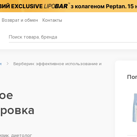
Возврат и обмен
Контакты
ьи
Берберин: эффективное использование и
По
ое
ировка
изик, диетолог