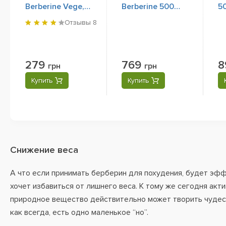
Berberine Vege,
Berberine 500
5
90 Tablets
mg, 60 Vege
C
Отзывы
8
Capsules
279
769
8
грн
грн
Купить
Купить
Снижение веса
А что если принимать берберин для похудения, будет эф
хочет избавиться от лишнего веса. К тому же сегодня акт
природное вещество действительно может творить чудеса.
как всегда, есть одно маленькое “но”.