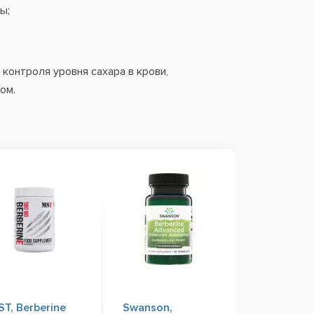
ы;
контроля уровня сахара в крови,
чом.
T, Berberine
Swanson,