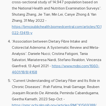
cross-sectional study of 14,947 population based on
the National Health and Nutrition Examination Surveys”.
Shutang Zhang, Jie Tian, Min Lei, Canye Zhong & Yan
Zhang, 31 May 2022 -
https://bmcpublichealth.biomedcentral.com/articles/10.11
022-13419-y
“Association between Dietary Fibre Intake and
Colorectal Adenoma: A Systematic Review and Meta-
Analysis”. Daniele Nucci, Cristina Fatigoni, Tania
Salvatori, Mariateresa Nardi, Stefano Realdon, Vincenza
Gianfredi, 13 April 2021 -
https://www.mdpi.com/1660-
4601/18/8/4168
“Current Understanding of Dietary Fiber and Its Role in
Chronic Diseases”. Ifrah Fatima, Imali Gamage, Reuben
Joaquim Ricardo De Almeida, Peminda Cabandugama,
Geetha Kamath, 2023 Sep-Oct -
https://pmc.ncbi.nlm.nih.gov/articles/PMC10569388/