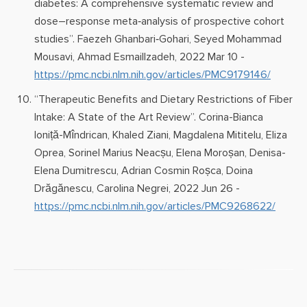
diabetes: A comprehensive systematic review and
dose–response meta‐analysis of prospective cohort
studies”. Faezeh Ghanbari‐Gohari, Seyed Mohammad
Mousavi, Ahmad Esmaillzadeh, 2022 Mar 10 -
https://pmc.ncbi.nlm.nih.gov/articles/PMC9179146/
“Therapeutic Benefits and Dietary Restrictions of Fiber
Intake: A State of the Art Review”. Corina-Bianca
Ioniță-Mîndrican, Khaled Ziani, Magdalena Mititelu, Eliza
Oprea, Sorinel Marius Neacșu, Elena Moroșan, Denisa-
Elena Dumitrescu, Adrian Cosmin Roșca, Doina
Drăgănescu, Carolina Negrei, 2022 Jun 26 -
https://pmc.ncbi.nlm.nih.gov/articles/PMC9268622/