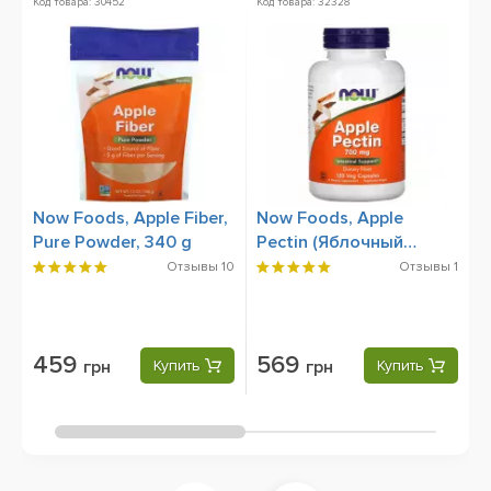
Код товара: 30452
Код товара: 32328
Ко
Now Foods, Apple Fiber,
Now Foods, Apple
N
Pure Powder, 340 g
Pectin (Яблочный
H
Пектин), 700 mg, 120
V
Отзывы
10
Отзывы
1
Capsules
459
569
грн
Купить
грн
Купить