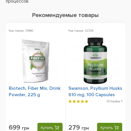
процессов.
Рекомендуемые товары
Код товара: 35966
Код товара: 32338
Biotech, Fiber Mix, Drink
Swanson, Psyllium Husks
Powder, 225 g
610 mg, 100 Capsules
Отзывы
1
699
279
грн
Купить
грн
Купить